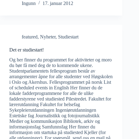
Ingunn
17. januar 2012
featured
,
Nyheter
,
Studiestart
Det er studiestart!
Og her finner du programmet for aktiviteter og moro
du bør få med deg de to kommende ukene.
Studentparlamentets fellesprogram består av
arrangementer åpne for alle studenter ved Høgskolen
i Oslo og Akershus. Fellesprogrammet på norsk List
of scheduled events in English Her finner du de
lokale fadderprogrammene for alle de ulike
fadderstyrene ved studiested Pilestredet. Fakultet for
lærerutdanning Fakultet for helsefag
Sykepleierutdanningen Ingeniørutdanningen
Estetiske fag Journalistikk og fotojournalistikk
Medier og kommunikasjon Bibliotek, arkiv og
informasjonsfag Samfunnsfag Her finner du
informasjon om startuka på studiested Kjeller (for
alle utdanninger). For spørsmål, send oss en mail på