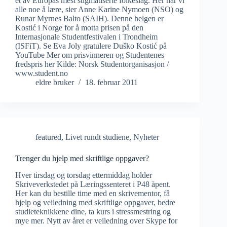
et av Europas mest stigmatiserte folkeslag. Her har vi
alle noe å lære, sier Anne Karine Nymoen (NSO) og
Runar Myrnes Balto (SAIH). Denne helgen er
Kostić i Norge for å motta prisen på den
Internasjonale Studentfestivalen i Trondheim
(ISFiT). Se Eva Joly gratulere Duško Kostić på
YouTube Mer om prisvinneren og Studentenes
fredspris her Kilde: Norsk Studentorganisasjon /
www.student.no
eldre bruker
18. februar 2011
featured
,
Livet rundt studiene
,
Nyheter
Trenger du hjelp med skriftlige oppgaver?
Hver tirsdag og torsdag ettermiddag holder
Skriveverkstedet på Læringssenteret i P48 åpent.
Her kan du bestille time med en skrivementor, få
hjelp og veiledning med skriftlige oppgaver, bedre
studieteknikkene dine, ta kurs i stressmestring og
mye mer. Nytt av året er veiledning over Skype for