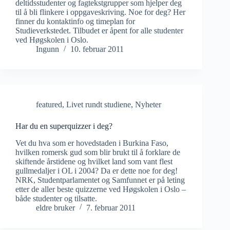
deltidsstudenter og fagtekstgrupper som hjelper deg
til å bli flinkere i oppgaveskriving. Noe for deg? Her
finner du kontaktinfo og timeplan for
Studieverkstedet. Tilbudet er åpent for alle studenter
ved Høgskolen i Oslo.
Ingunn
10. februar 2011
featured
,
Livet rundt studiene
,
Nyheter
Har du en superquizzer i deg?
Vet du hva som er hovedstaden i Burkina Faso,
hvilken romersk gud som blir brukt til å forklare de
skiftende årstidene og hvilket land som vant flest
gullmedaljer i OL i 2004? Da er dette noe for deg!
NRK, Studentparlamentet og Samfunnet er på leting
etter de aller beste quizzerne ved Høgskolen i Oslo –
både studenter og tilsatte.
eldre bruker
7. februar 2011