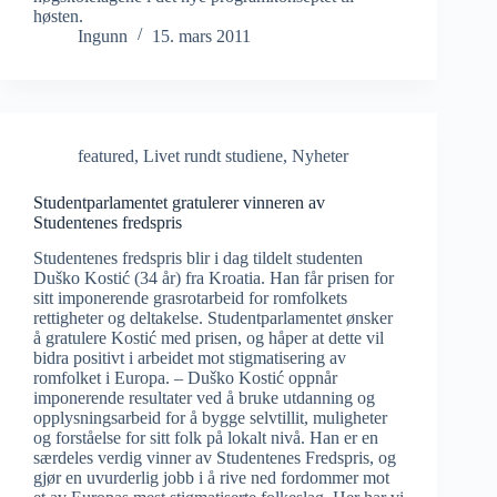
høsten.
Ingunn
15. mars 2011
featured
,
Livet rundt studiene
,
Nyheter
Studentparlamentet gratulerer vinneren av
Studentenes fredspris
Studentenes fredspris blir i dag tildelt studenten
Duško Kostić (34 år) fra Kroatia. Han får prisen for
sitt imponerende grasrotarbeid for romfolkets
rettigheter og deltakelse. Studentparlamentet ønsker
å gratulere Kostić med prisen, og håper at dette vil
bidra positivt i arbeidet mot stigmatisering av
romfolket i Europa. – Duško Kostić oppnår
imponerende resultater ved å bruke utdanning og
opplysningsarbeid for å bygge selvtillit, muligheter
og forståelse for sitt folk på lokalt nivå. Han er en
særdeles verdig vinner av Studentenes Fredspris, og
gjør en uvurderlig jobb i å rive ned fordommer mot