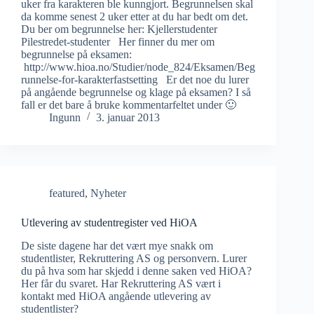
uker fra karakteren ble kunngjort. Begrunnelsen skal
da komme senest 2 uker etter at du har bedt om det.
Du ber om begrunnelse her: Kjellerstudenter
Pilestredet-studenter Her finner du mer om
begrunnelse på eksamen:
http://www.hioa.no/Studier/node_824/Eksamen/Beg
runnelse-for-karakterfastsetting Er det noe du lurer
på angående begrunnelse og klage på eksamen? I så
fall er det bare å bruke kommentarfeltet under 🙂
Ingunn
3. januar 2013
featured
,
Nyheter
Utlevering av studentregister ved HiOA
De siste dagene har det vært mye snakk om
studentlister, Rekruttering AS og personvern. Lurer
du på hva som har skjedd i denne saken ved HiOA?
Her får du svaret. Har Rekruttering AS vært i
kontakt med HiOA angående utlevering av
studentlister?