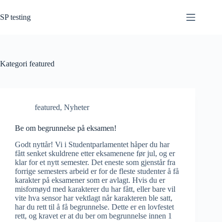
Hopp
til
SP testing
innholdet
Kategori
featured
featured
,
Nyheter
Be om begrunnelse på eksamen!
Godt nyttår! Vi i Studentparlamentet håper du har
fått senket skuldrene etter eksamenene før jul, og er
klar for et nytt semester. Det eneste som gjenstår fra
forrige semesters arbeid er for de fleste studenter å få
karakter på eksamener som er avlagt. Hvis du er
misfornøyd med karakterer du har fått, eller bare vil
vite hva sensor har vektlagt når karakteren ble satt,
har du rett til å få begrunnelse. Dette er en lovfestet
rett, og kravet er at du ber om begrunnelse innen 1