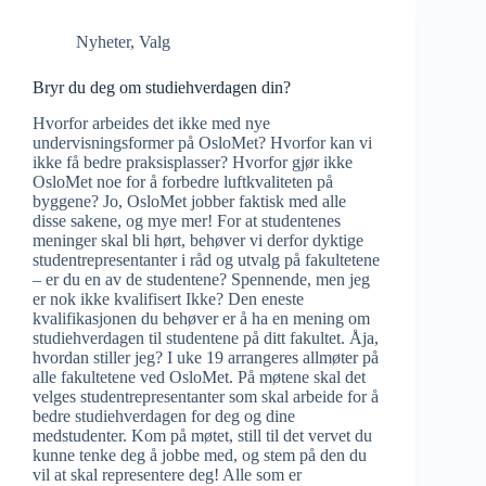
Nyheter
,
Valg
Bryr du deg om studiehverdagen din?
Hvorfor arbeides det ikke med nye
undervisningsformer på OsloMet? Hvorfor kan vi
ikke få bedre praksisplasser? Hvorfor gjør ikke
OsloMet noe for å forbedre luftkvaliteten på
byggene? Jo, OsloMet jobber faktisk med alle
disse sakene, og mye mer! For at studentenes
meninger skal bli hørt, behøver vi derfor dyktige
studentrepresentanter i råd og utvalg på fakultetene
– er du en av de studentene? Spennende, men jeg
er nok ikke kvalifisert Ikke? Den eneste
kvalifikasjonen du behøver er å ha en mening om
studiehverdagen til studentene på ditt fakultet. Åja,
hvordan stiller jeg? I uke 19 arrangeres allmøter på
alle fakultetene ved OsloMet. På møtene skal det
velges studentrepresentanter som skal arbeide for å
bedre studiehverdagen for deg og dine
medstudenter. Kom på møtet, still til det vervet du
kunne tenke deg å jobbe med, og stem på den du
vil at skal representere deg! Alle som er