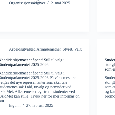
Organisasjonsrådgiver
2. mai 2025
Arbeidsutvalget
,
Arrangemetner
,
Styret
,
Valg
Kandidatskjemaet er åpent! Still til valg i
Stude
Studentparlamentet 2025-2026
stor g
som er
Kandidatskjemaet er åpent! Still til valg i
Studentparlamentet 2025-2026 På vårsemesteret
Stude
velges det nye representanter som skal tale
stor g
studentenes sak i råd, utvalg og nemnder ved
som er
OsloMet. Alle semesterregistrerte studenter ved
og kan
OsloMet kan stille! Trykk her for mer informasjon
promo
om…
Ingunn
27. februar 2025