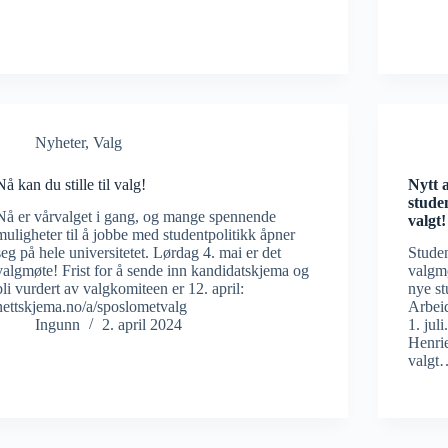
Nyheter
,
Valg
Nå kan du stille til valg!
Nytt 
stude
Nå er vårvalget i gang, og mange spennende
valgt!
muligheter til å jobbe med studentpolitikk åpner
seg på hele universitetet. Lørdag 4. mai er det
Studen
valgmøte! Frist for å sende inn kandidatskjema og
valgmø
bli vurdert av valgkomiteen er 12. april:
nye st
nettskjema.no/a/sposlometvalg
Arbeid
Ingunn
2. april 2024
1. jul
Henrie
valgt