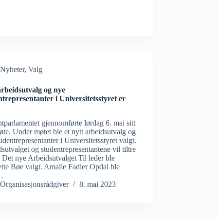
Nyheter
,
Valg
arbeidsutvalg og nye
ntrepresentanter i Universitetsstyret er
tparlamentet gjennomførte lørdag 6. mai sitt
te. Under møtet ble et nytt arbeidsutvalg og
udentrepresentanter i Universitetsstyret valgt.
sutvalget og studentrepresentantene vil tiltre
i. Det nye Arbeidsutvalget Til leder ble
tte Bøe valgt. Amalie Fadler Opdal ble
…
Organisasjonsrådgiver
8. mai 2023