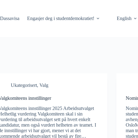
Dassavisa
Engasjer deg i studentdemokratiet!
English
Ukategorisert
,
Valg
Valgkomiteens innstillinger
Nomine
Valgkomiteens innstillinger 2025 Arbeidsutvalget
Nomine
Helhetlig vurdering Valgkomiteen skal i sin
studen
vurdering til arbeidsutvalget sett på hvert enkelt
avheng
kandidatur, men også vurdert helheten av teamet. I
OsloMe
de innstillinger vi har gjort, mener vi at det
man t
kommende arbeidsutvalget vil bestå av fire…
stude