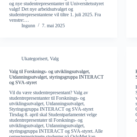
og nye studentrepresentanter til Universitetsstyret
valgt! Det nye arbeidsutvalget og
studentrepresentantene vil tiltre 1. juli 2025. Fra
venstre:…
Ingunn
7. mai 2025
Ukategorisert
,
Valg
Valg til Forsknings- og utviklingsutvalget,
Utdanningsutvalget, styringsgruppa INTERACT
og SVA-styret
Vil du være studentrepresentant? Valg av
studentrepresentanter til Forsknings- og
utviklingsutvalget, Utdanningsutvalget,
Styringsgruppa INTERACT og SVA-styret
Tirsdag 8. april skal Studentparlamentet velge
studentrepresentater til Forsknings- og
utviklingsutvalget, Utdanningsutvalget,
styringsgruppa INTERACT og SVA-styret. Alle
semesterregistrerte studenter på OsloMet kan