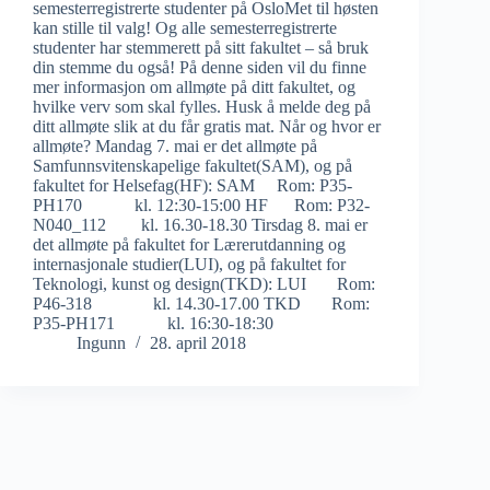
semesterregistrerte studenter på OsloMet til høsten
kan stille til valg! Og alle semesterregistrerte
studenter har stemmerett på sitt fakultet – så bruk
din stemme du også! På denne siden vil du finne
mer informasjon om allmøte på ditt fakultet, og
hvilke verv som skal fylles. Husk å melde deg på
ditt allmøte slik at du får gratis mat. Når og hvor er
allmøte? Mandag 7. mai er det allmøte på
Samfunnsvitenskapelige fakultet(SAM), og på
fakultet for Helsefag(HF): SAM Rom: P35-
PH170 kl. 12:30-15:00 HF Rom: P32-
N040_112 kl. 16.30-18.30 Tirsdag 8. mai er
det allmøte på fakultet for Lærerutdanning og
internasjonale studier(LUI), og på fakultet for
Teknologi, kunst og design(TKD): LUI Rom:
P46-318 kl. 14.30-17.00 TKD Rom:
P35-PH171 kl. 16:30-18:30
Ingunn
28. april 2018