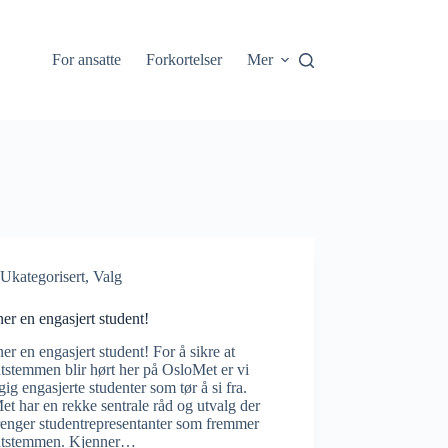
For ansatte
Forkortelser
Mer
Ukategorisert
,
Valg
r en engasjert student!
r en engasjert student! For å sikre at
tstemmen blir hørt her på OsloMet er vi
ig engasjerte studenter som tør å si fra.
t har en rekke sentrale råd og utvalg der
renger studentrepresentanter som fremmer
ntstemmen. Kjenner…