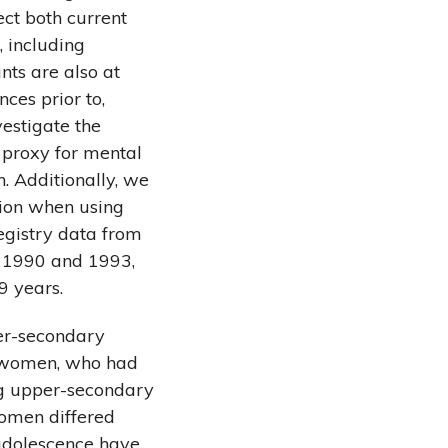
ect both current
, including
ts are also at
ces prior to,
estigate the
 proxy for mental
 Additionally, we
ion when using
egistry data from
 1990 and 1993,
9 years.
er-secondary
 women, who had
ng upper-secondary
omen differed
 adolescence have