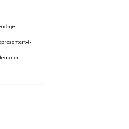
vorlige
presentert-i-
-glemmer-