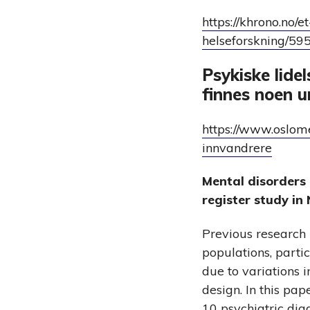
https://khrono.no/
helseforskning/59
Psykiske lide
finnes noen 
https://www.oslome
innvandrere
Mental disorders
register study i
Previous research 
populations, parti
due to variations 
design. In this pa
10 psychiatric di