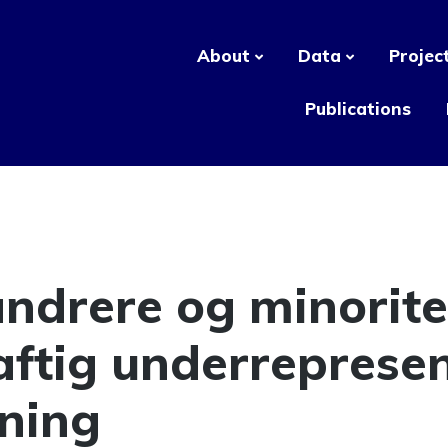
About
Data
Projec
Publications
ndrere og minorite
aftig underrepresen
kning