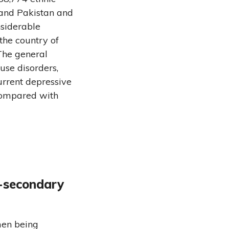
 and Pakistan and
nsiderable
the country of
The general
use disorders,
current depressive
 compared with
r-secondary
men being