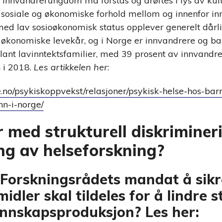
innvandrerungdom må forstås og drøftes i lys av kult
i sosiale og økonomiske forhold mellom og innenfor i
d lav sosioøkonomisk status opplever generelt dårli
økonomiske levekår, og i Norge er innvandrere og ba
lant lavinntektsfamilier, med 39 prosent av innvand
 i 2018.
Les artikkelen her
:
se.no/psykiskoppvekst/relasjoner/psykisk-helse-hos-b
n-i-norge/
 med strukturell diskrimineri
ing av helseforskning?
e Forskningsrådets mandat å sikr
idler skal tildeles for å lindre s
kunnskapsproduksjon? Les her: