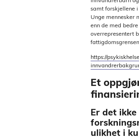
innvandrerbarn og 
samt forskjellene 
Unge mennesker me
enn de med bedre 
overrepresentert b
fattigdomsgrensen
https://psykiskhel
innvandrerbakgrun
Et oppgjør
finansier
Er det ikk
forskningsm
ulikhet i 