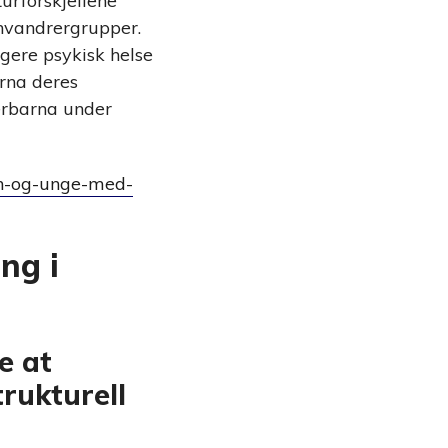
urforskjellene
nnvandrergrupper.
gere psykisk helse
rna deres
rerbarna under
arn-og-unge-med-
ng i
e at
trukturell