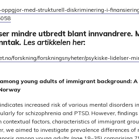
et-oppgjor-med-strukturell-diskriminering-i-finansierin
5058
lser mindre utbredt blant innvandrere. 
unntak.
Les artikkelen her
:
t.no/forskning/forskningsnyheter/psykiske-lidelser-mi
 among young adults of immigrant background: A
n Norway
indicates increased risk of various mental disorders 
cularly for schizophrenia and PTSD. However, findings
in contextual factors, characteristics of immigrant gro
per, we aimed to investigate prevalence differences of 
agnosis among young adults (age 18–35) comprising 7