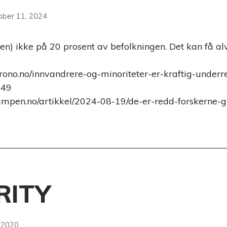
ober 11, 2024
ten) ikke på 20 prosent av befolkningen. Det kan få al
rono.no/innvandrere-og-minoriteter-er-kraftig-underre
049
kampen.no/artikkel/2024-08-19/de-er-redd-forskerne
RITY
, 2020