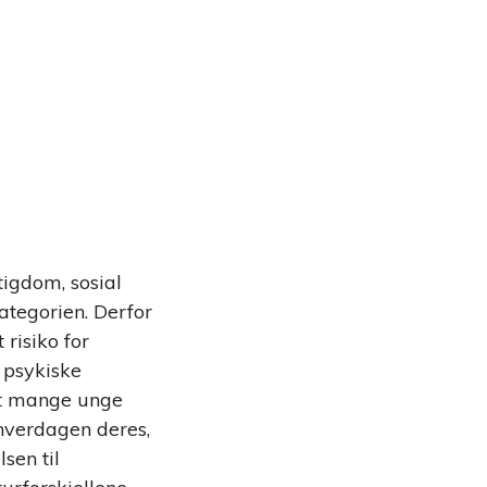
tigdom, sosial
kategorien. Derfor
 risiko for
v psykiske
 at mange unge
hverdagen deres,
sen til