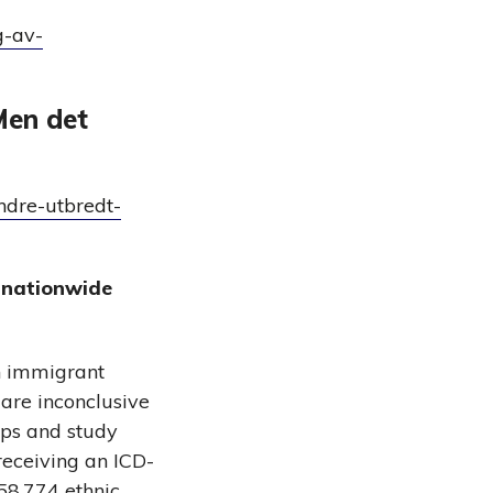
g-av-
Men det
ndre-utbredt-
 nationwide
in immigrant
 are inconclusive
ups and study
receiving an ICD-
58,774 ethnic