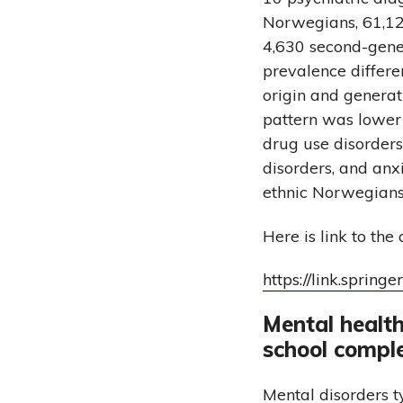
Norwegians, 61,12
4,630 second-gener
prevalence differe
origin and generat
pattern was lower 
drug use disorders,
disorders, and anx
ethnic Norwegians
Here is link to the 
https://link.sprin
Mental health
school comple
Mental disorders 