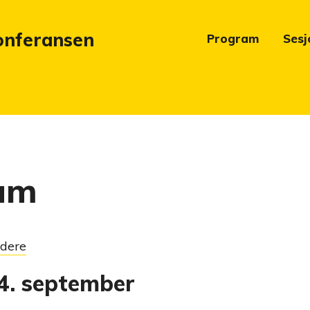
onferansen
Program
Sesj
am
edere
4. september