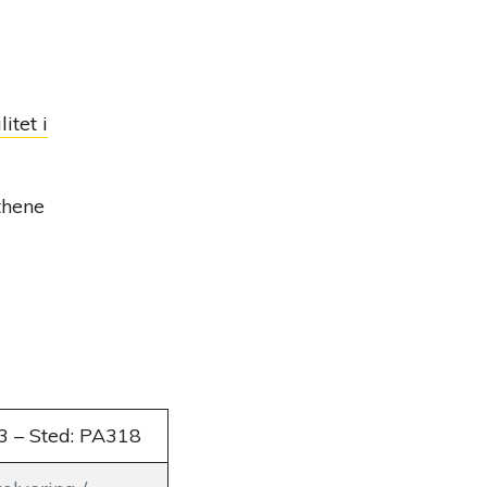
itet i
Athene
3 – Sted: PA318