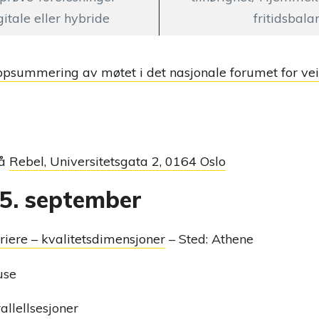
gitale eller hybride
fritidsbala
psummering av møtet i det nasjonale forumet for ve
på
Rebel, Universitetsgata 2, 0164 Oslo
5. september
riere – kvalitetsdimensjoner
– Sted: Athene
use
allellsesjoner