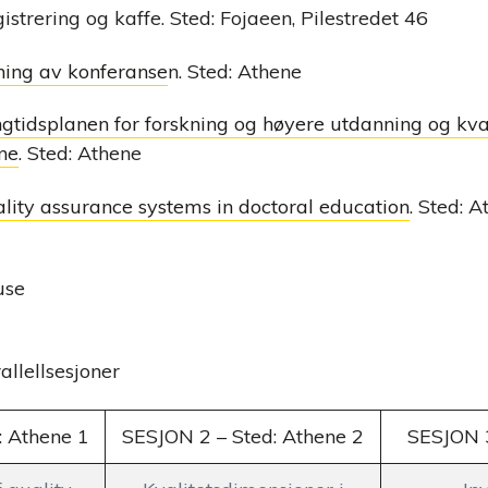
strering og kaffe. Sted: Fojaeen, Pilestredet 46
ing av konferanse
n. Sted: Athene
gtidsplanen for forskning og høyere utdanning og kval
ne
. Sted: Athene
lity assurance systems in doctoral education
. Sted: 
use
allellsesjoner
: Athene 1
SESJON 2 – Sted: Athene 2
SESJON 