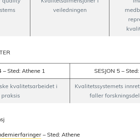
 quality
Kvalitetsdimensjoner i
In
ystems
veiledningen
medb
repr
kvali
TER
 – Sted: Athene 1
SESJON 5 – Sted:
ske kvalitetsarbeidet i
Kvalitetssystemets innret
praksis
faller forskningsde
sj
demierfaringer
– Sted: Athene