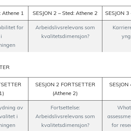
: Athene 1
SESJON 2 – Sted: Athene 2
SESJON 3 
ilitet for
Arbeidslivsrelevans som
Karrier
i
kvalitetsdimensjon?
yng
ningen
TER
TSETTER
SESJON 2 FORTSETTER
SESJON 
1)
(Athene 2)
ydning av
Fortsettelse:
What
valitet i
Arbeidslivsrelevans som
assessme
ningen
kvalitetsdimensjon?
for res