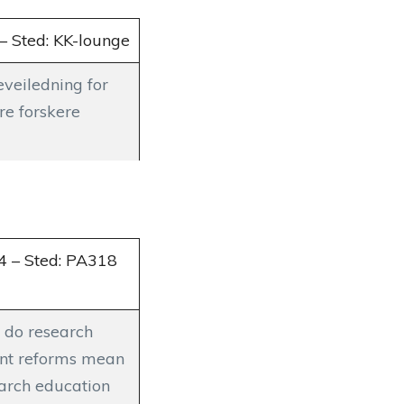
– Sted: KK-lounge
eveiledning for
re forskere
4 – Sted: PA318
 do research
nt reforms mean
earch education