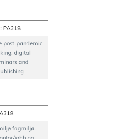
d: PA318
the post-pandemic
king, digital
eminars and
publishing
PA318
iljø fagmiljø-
ontor/jobb og