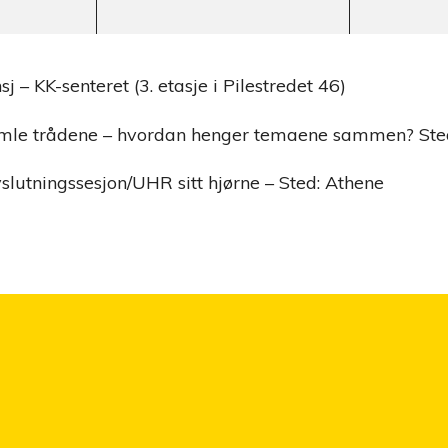
j – KK-senteret (3. etasje i Pilestredet 46)
amle trådene – hvordan henger temaene sammen? Ste
vslutningssesjon/UHR sitt hjørne – Sted: Athene