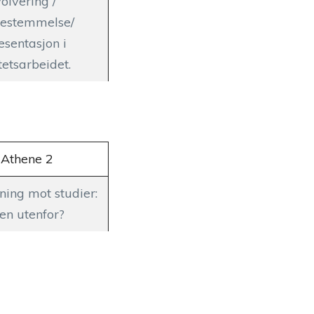
volvering /
estemmelse/
esentasjon i
tetsarbeidet.
 Athene 2
ning mot studier:
len utenfor?