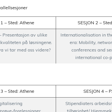
allellsesjoner
1 – Sted: Athene
SESJON 2 – Ste
 – Presentasjon av ulike
Internationalisation in 
kvaliteten på løsningene.
era: Mobility, networ
va vi tar med oss videre?
conferences and s
international co-
3 – Sted: Athene
SESJON 4 – 
gitalisering
Stipendiaters arbeidsm
prøve-forelesninger
tilhørighet/ Hjemmek