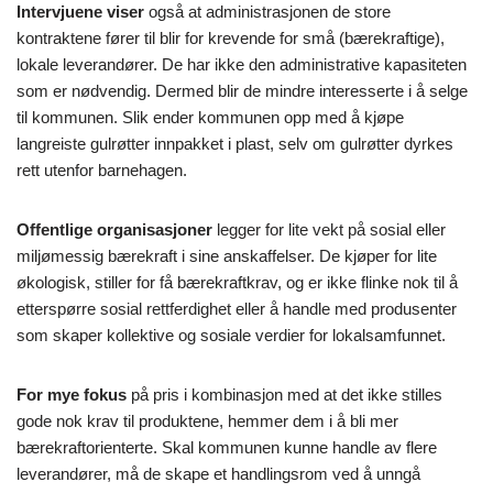
Intervjuene viser
også at administrasjonen de store
kontraktene fører til blir for krevende for små (bærekraftige),
lokale leverandører. De har ikke den administrative kapasiteten
som er nødvendig. Dermed blir de mindre interesserte i å selge
til kommunen. Slik ender kommunen opp med å kjøpe
langreiste gulrøtter innpakket i plast, selv om gulrøtter dyrkes
rett utenfor barnehagen.
Offentlige organisasjoner
legger for lite vekt på sosial eller
miljømessig bærekraft i sine anskaffelser. De kjøper for lite
økologisk, stiller for få bærekraftkrav, og er ikke flinke nok til å
etterspørre sosial rettferdighet eller å handle med produsenter
som skaper kollektive og sosiale verdier for lokalsamfunnet.
For mye fokus
på pris i kombinasjon med at det ikke stilles
gode nok krav til produktene, hemmer dem i å bli mer
bærekraftorienterte. Skal kommunen kunne handle av flere
leverandører, må de skape et handlingsrom ved å unngå