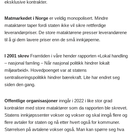
eksklusive kontrakter.
Matmarkedet i Norge
er veldig monopolisert. Mindre
mataktører taper fordi staten ikke vil sikre rettferdige
leverandørpriser. De store mataktørene presser leverandørene
til å gi dem lavere priser enn de små innkjøperne.
I 2001 skrev
Framtiden i våre hender rapporten «Lokal handling
– nasjonal famling – Når nasjonal politikk hindrer lokalt
miljøarbeid». Hovedpoenget var at statens
sentraliseringspolitikk hindrer bærekraft. Lite har endret seg
siden den gang.
Offentlige organisasjoner
inngår i 2022 i like stor grad
kontrakter med store mataktører som da rapporten ble skrevet.
Statens innkjøpssenter vokser og vokser og skal inngå flere og
flere avtaler for staten og nå etter hvert også for kommuner.
Størrelsen på avtalene vokser også. Man kan spørre seg hva