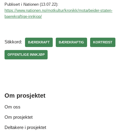
Publisert i
Nationen
(13.07.22):
https://www.nationen.no/motkultur/kronikk/motarbeider-staten-
baerekraftige-innkjop/
Stikkord:
BÆREKRAFT
BÆREKRAFTIG
KORTREIST
OFFENTLIGE INNKJØP
Om prosjektet
Om oss
Om prosjektet
Deltakere i prosjektet