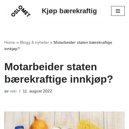
Kjøp bærekraftig
Hopp
til
innholdet
Home
»
Blogg & nyheter
»
Motarbeider staten bærekraftige
innkjøp?
Motarbeider staten
bærekraftige innkjøp?
av
rekr
11. august 2022