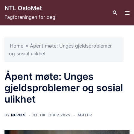
Hopp
NTL OsloMet
til
Search
Tog
Fagforeningen for deg!
innhold
men
Home
»
Åpent møte: Unges gjeldsproblemer
og sosial ulikhet
Åpent møte: Unges
gjeldsproblemer og sosial
ulikhet
BY
NERIKS
31. OKTOBER 2025
MØTER