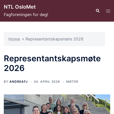
Hopp
NTL OsloMet
til
Search
Tog
Fagforeningen for deg!
innhold
men
Home
»
Representantskapsmøte 2026
Representantskapsmøte
2026
BY
ANDREAFJ
24. APRIL 2026
MØTER