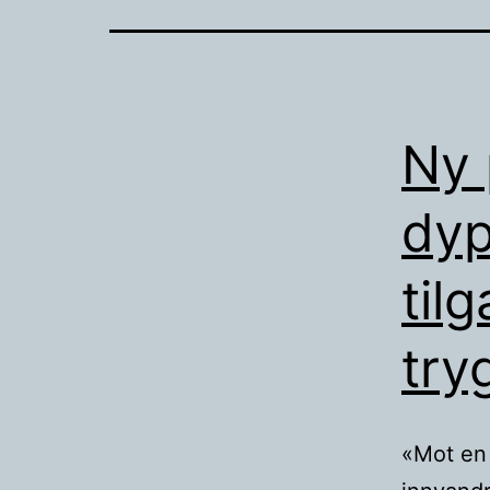
Ny 
dyp
til
try
«Mot en 