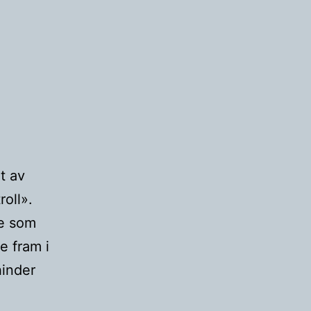
t av
roll».
se som
e fram i
hinder