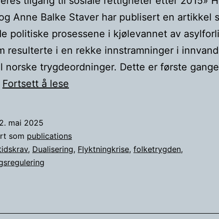
eres tilgang til sosiale rettigheter etter 2015» 
g Anne Balke Staver har publisert en artikkel 
de politiske prosessene i kjølevannet av asylforli
 resulterte i en rekke innstramninger i innvand
til norske trygdeordninger. Dette er første gang
Ny
…
Fortsett å lese
publikasjon:
et
2. mai 2025
dypdykk
ert som
publications
i
tidskrav
,
Dualisering
,
Flyktningkrise
,
folketrygden
,
gsregulering
innvandreres
tilgang
til
norske