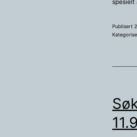
spesiel
Publisert
2
Kategoris
Søk
11.