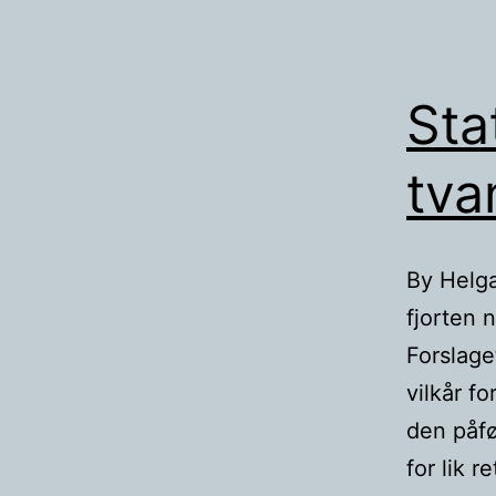
Sta
tva
By Helga
fjorten 
Forslaget
vilkår f
den påfø
for lik r