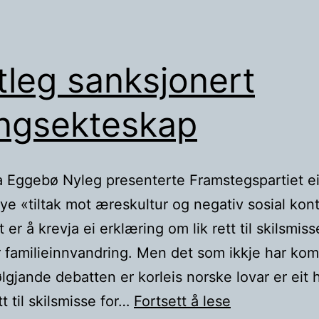
tleg sanksjonert
ngsekteskap
 Eggebø Nyleg presenterte Framstegspartiet ei
nye «tiltak mot æreskultur og negativ sosial kont
 er å krevja ei erklæring om lik rett til skilsmis
or familieinnvandring. Men det som ikkje har kom
lgjande debatten er korleis norske lovar er eit 
Statleg
ett til skilsmisse for…
Fortsett å lese