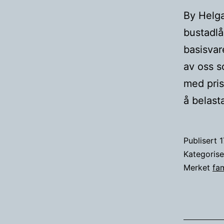
By Helga
bustadlå
basisvar
av oss s
med prisa
å belas
Publisert
1
Kategoris
Merket
fam