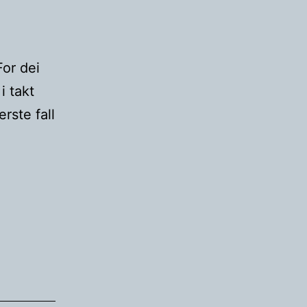
For dei
i takt
erste fall