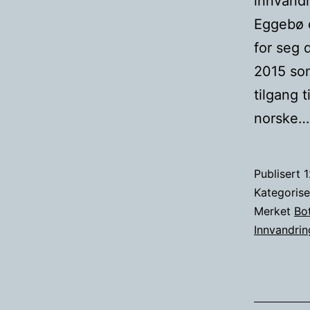
innvandr
Eggebø o
for seg 
2015 som
tilgang 
norske
Publisert
1
Kategoris
Merket
Bo
Innvandrin