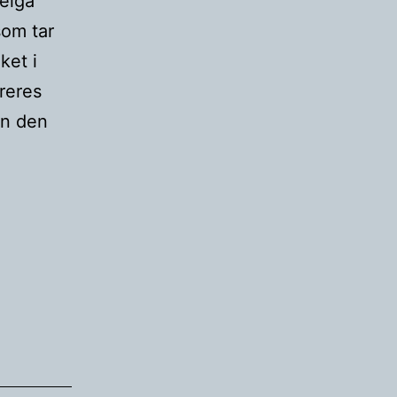
Helga
som tar
ket i
reres
en den