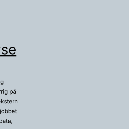
yse
ng
rrig på
ekstern
 jobbet
data,