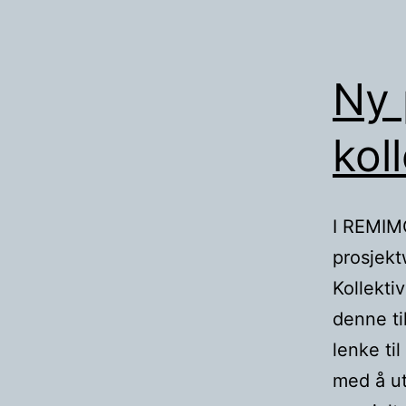
Ny 
kol
I REMIMO
prosjek
Kollekti
denne ti
lenke ti
med å ut