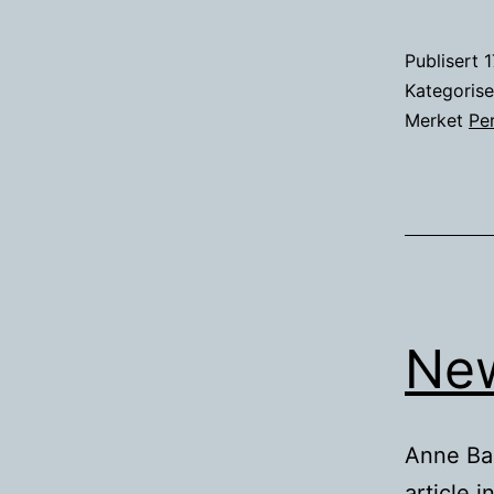
Publisert
1
Kategoris
Merket
Pe
New
Anne Ba
article i