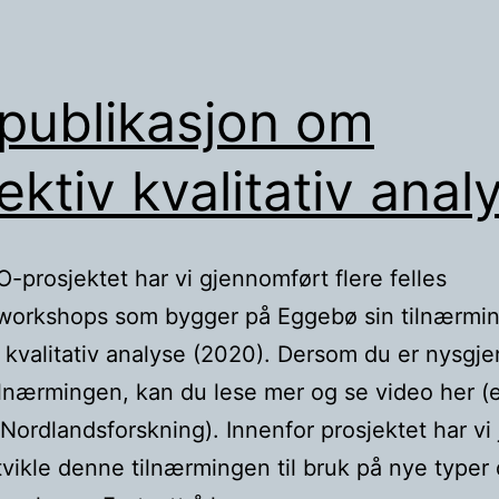
trygdeordninger
publikasjon om
lektiv kvalitativ anal
-prosjektet har vi gjennomført flere felles
tworkshops som bygger på Eggebø sin tilnærmi
v kvalitativ analyse (2020). Dersom du er nysgje
lnærmingen, kan du lese mer og se video her (
l Nordlandsforskning). Innenfor prosjektet har vi
vikle denne tilnærmingen til bruk på nye typer 