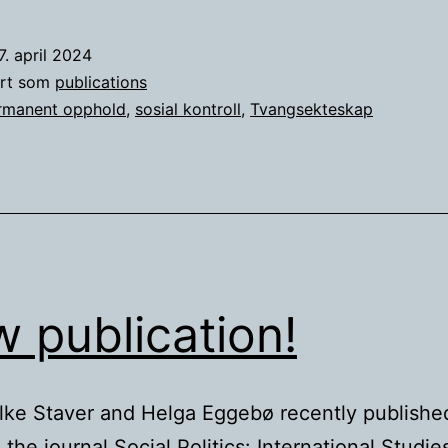
sanksjonert
tvangsektes
7. april 2024
ert som
publications
rmanent opphold
,
sosial kontroll
,
Tvangsekteskap
 publication!
lke Staver and Helga Eggebø recently publishe
n the journal Social Politics: International Studie