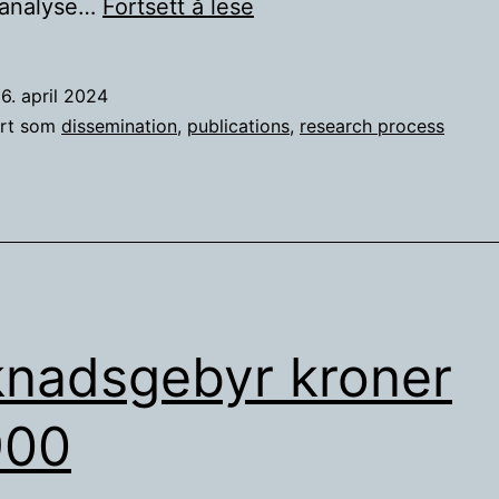
Ny
t analyse…
Fortsett å lese
publikasjon
om
6. april 2024
kollektiv
ert som
dissemination
,
publications
,
research process
kvalitativ
analyse
nadsgebyr kroner
900