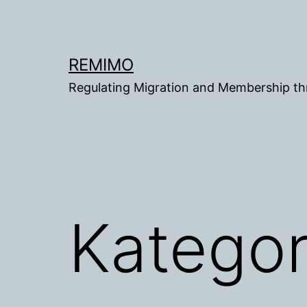
Gå
til
innhold
REMIMO
Regulating Migration and Membership t
Kategor