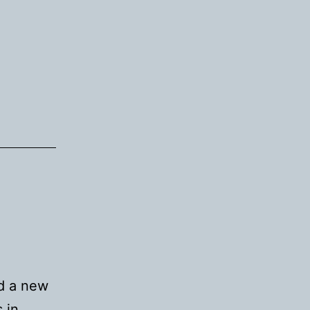
kap
d a new
s in