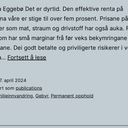
 Eggebø Det er dyrtid. Den effektive renta på
na våre er stige til over fem prosent. Prisane på
er som mat, straum og drivstoff har også auka. 
om har små marginar frå før veks bekymringane 
ne. Dei godt betalte og priviligerte risikerer i v
Søknadsgebyr
ta…
Fortsett å lese
kroner
11.900
7. april 2024
ert som
publications
ilieinnvandring
,
Gebyr
,
Permanent opphold