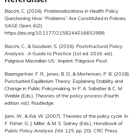
Bacchi, C. (2016). Problematizations in Health Policy:
Questioning How “Problems” Are Constituted in Policies.
SAGE Open
,
6
(2).
https://doi.org/10.1177/2158244016653986
Bacchi, C., & Goodwin, S. (2016).
Poststructural Policy
Analysis : A Guide to Practice
(1st ed. 2016. ed.).
Palgrave Macmillan US : Imprint: Palgrave Pivot.
Baumgartner, F. R., Jones, B. D., & Mortensen, P. B. (2018).
Punctuated Equilibrium Theory: Explaining Stability and
Change in Public Policymaking. In P. A. Sabatier & C. M.
Weible (Eds.),
Theories of the policy process
(Fourth
edition. ed.). Routledge.
Jann, W., & Kai, W. (2007). Theories of the policy cycle. In
F. Fisher, G. J. Miller, & M. S. Sidney (Eds.),
Handbook of
Public Policy Analysis
(Vol. 125, pp. 20). CRC Press,