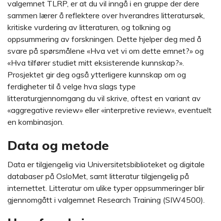
valgemnet TLRP, er at du vil inngå i en gruppe der dere
sammen lærer å reflektere over hverandres litteratursøk,
kritiske vurdering av litteraturen, og tolkning og
oppsummering av forskningen. Dette hjelper deg med å
svare på spørsmålene «Hva vet vi om dette emnet?» og
«Hva tilfører studiet mitt eksisterende kunnskap?».
Prosjektet gir deg også ytterligere kunnskap om og
ferdigheter til å velge hva slags type
litteraturgjennomgang du vil skrive, oftest en variant av
«aggregative review» eller «interpretive review», eventuelt
en kombinasjon.
Data og metode
Data er tilgjengelig via Universitetsbiblioteket og digitale
databaser på OsloMet, samt litteratur tilgjengelig på
internettet. Litteratur om ulike typer oppsummeringer blir
gjennomgått i valgemnet Research Training (SIW4500).