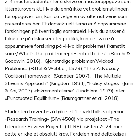
2-4 masterstudenter for å skrive en masteroppgave som
litteraturoversikt. Hvis du ennå ikke vet problemstillingen
for oppgaven din, kan du velge en av alternativene som
presenteres her. Et dagsaktuelt tema er å oppsummere
forskningen på tverrfaglig samarbeid. Hvis du ønsker å
fokusere på diskurser eller politikk, kan det være å
oppsummere forskning på «Hva blir problemet framstilt
som?/What’s the problem represented to be?” (Bacchi &
Goodwin, 2016), “Gjenstridige problemer/Wicked
Problems» (Rittel & Webber, 1973), “The Advocacy
Coalition Framework” (Sabatier, 2007), “The Multiple
Streams Approach” (Kingdon, 1984), “Policy stages” (Jann
& Kai, 2007), «Inkrementalisme” (Lindblom, 1979), eller
«Punctuated Equilibrium» (Baumgartner et al., 2018).
Studenten forventes å følge et 10-vekttalls valgemne
«Research Training» (SIW4500) via prosjektet «The
Literature Review Project» (TLRP) høsten 2024, men
dette er ikke et absolutt krav. Fordelen med deltakelse i