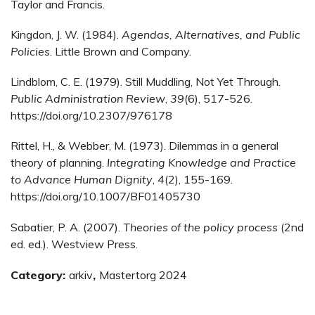
Taylor and Francis.
Kingdon, J. W. (1984).
Agendas, Alternatives, and Public
Policies
. Little Brown and Company.
Lindblom, C. E. (1979). Still Muddling, Not Yet Through.
Public Administration Review
,
39
(6), 517-526.
https://doi.org/10.2307/976178
Rittel, H., & Webber, M. (1973). Dilemmas in a general
theory of planning.
Integrating Knowledge and Practice
to Advance Human Dignity
,
4
(2), 155-169.
https://doi.org/10.1007/BF01405730
Sabatier, P. A. (2007).
Theories of the policy process
(2nd
ed. ed.). Westview Press.
Category:
arkiv
,
Mastertorg 2024