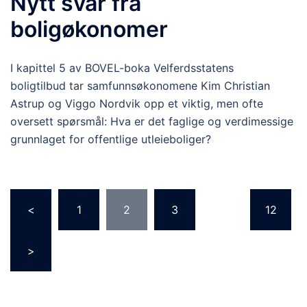
Nytt svar fra
boligøkonomer
I kapittel 5 av BOVEL-boka Velferdsstatens
boligtilbud tar samfunnsøkonomene Kim Christian
Astrup og Viggo Nordvik opp et viktig, men ofte
oversett spørsmål: Hva er det faglige og verdimessige
grunnlaget for offentlige utleieboliger?
Sidepaginering
<
1
2
3
…
12
>