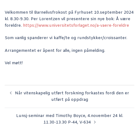
Velkommen til Barnelivsfrokost på Fyrhuset 10.september 2024
kl. 8.30-9.30. Per Lorentzen vil presentere sin nye bok: Å være
foreldre.
https://www.universitetsforlaget.no/a-vaere-foreldre
Som vanlig spanderer vi kaffe/te og rundstykker/croissanter.
Arrangementet er åpent for alle, ingen påmelding.
Vel møtt!
Innleggsnavigasjon
Når vitenskapelig utført forskning forkastes fordi den er
utført på oppdrag
Lunsj-seminar med Timothy Boyce, 4.november 24 kl.
11.30-13.30 P-44, V-634