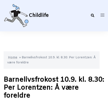
Hopp
til
innhold
Childlife
Search
Togg
men
Home
»
Barnelivsfrokost 10.9. kl. 8.30: Per Lorentzen: Å
være foreldre
Barnelivsfrokost 10.9. kl. 8.30:
Per Lorentzen: Å være
foreldre