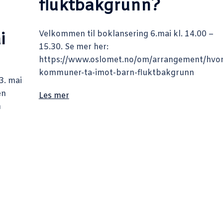
fluktbakgrunn?
Velkommen til boklansering 6.mai kl. 14.00 –
i
15.30. Se mer her:
https://www.oslomet.no/om/arrangement/hvo
kommuner-ta-imot-barn-fluktbakgrunn
3. mai
en
Les mer
n