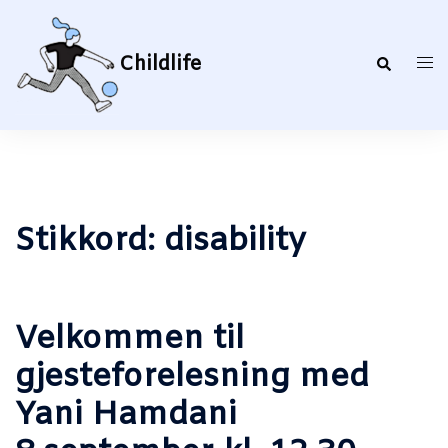
Hopp
til
innhold
Childlife
Search
Togg
men
Stikkord:
disability
Velkommen til
gjesteforelesning med
Yani Hamdani