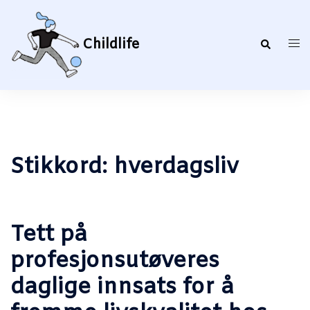
Hopp
til
innhold
Childlife
Search
Togg
men
Stikkord:
hverdagsliv
Tett på
profesjonsutøveres
daglige innsats for å