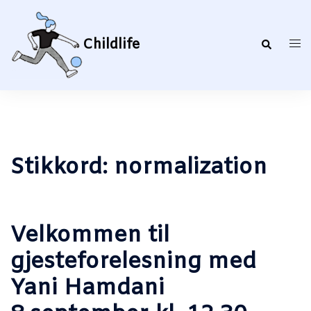
Hopp
til
innhold
Childlife
Search
Togg
men
Stikkord:
normalization
Velkommen til
gjesteforelesning med
Yani Hamdani