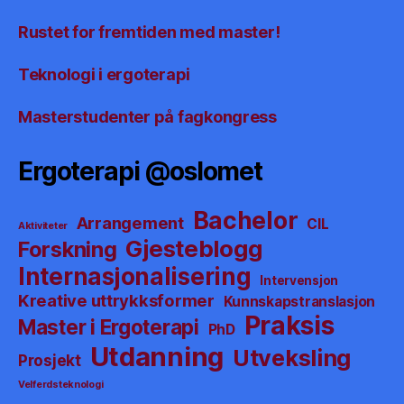
Rustet for fremtiden med master!
Teknologi i ergoterapi
Masterstudenter på fagkongress
Ergoterapi @oslomet
Bachelor
Arrangement
CIL
Aktiviteter
Gjesteblogg
Forskning
Internasjonalisering
Intervensjon
Kreative uttrykksformer
Kunnskapstranslasjon
Praksis
Master i Ergoterapi
PhD
Utdanning
Utveksling
Prosjekt
Velferdsteknologi