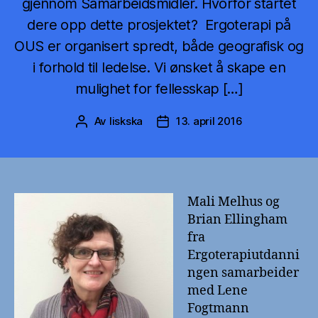
gjennom Samarbeidsmidler. Hvorfor startet
dere opp dette prosjektet? Ergoterapi på
OUS er organisert spredt, både geografisk og
i forhold til ledelse. Vi ønsket å skape en
mulighet for fellesskap […]
Av
liskska
13. april 2016
Innleggsforfatter
Publiseringsdato
Mali Melhus og
Brian Ellingham
fra
Ergoterapiutdanni
ngen samarbeider
med Lene
Fogtmann