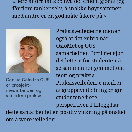
«Høre andre tanker, hva de tenker, gjør at jeg
får flere tanker selv, å snakke høyt sammen
med andre er en god måte å lære på.»
Praksisveilederne mener
også at det er bra når
OsloMet og OUS
samarbeider, fordi det gjør
det lettere for studenten å
se sammenhengen mellom
teori og praksis.
Cecilia Celo fra OUS
Praksisveilederne merker
er prosjekt-
at gruppeveiledningen gir
medarbeider, og
veileder i praksis.
studentene flere
perspektiver. I tillegg har
dette samarbeidet en positiv virkning på ønsket
om å være veileder: