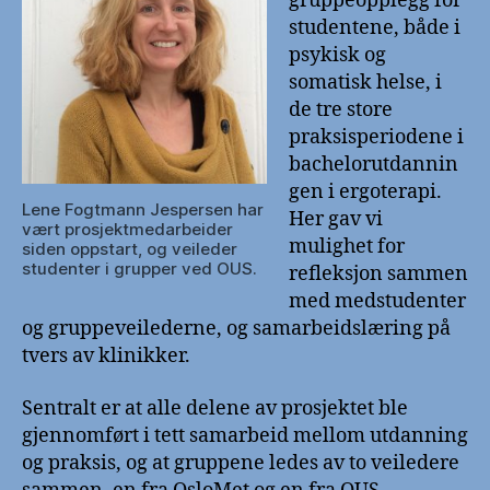
gruppeopplegg for
studentene, både i
psykisk og
somatisk helse, i
de tre store
praksisperiodene i
bachelorutdannin
gen i ergoterapi.
Lene Fogtmann Jespersen har
Her gav vi
vært prosjektmedarbeider
mulighet for
siden oppstart, og veileder
studenter i grupper ved OUS.
refleksjon sammen
med medstudenter
og gruppeveilederne, og samarbeidslæring på
tvers av klinikker.
Sentralt er at alle delene av prosjektet ble
gjennomført i tett samarbeid mellom utdanning
og praksis, og at gruppene ledes av to veiledere