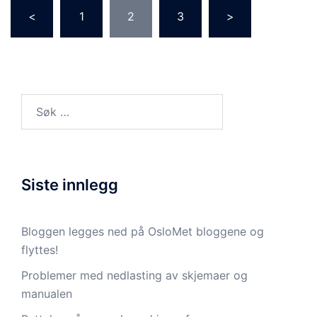
Sidepaginering
<
1
2
3
>
Søk
etter:
Siste innlegg
Bloggen legges ned på OsloMet bloggene og
flyttes!
Problemer med nedlasting av skjemaer og
manualen