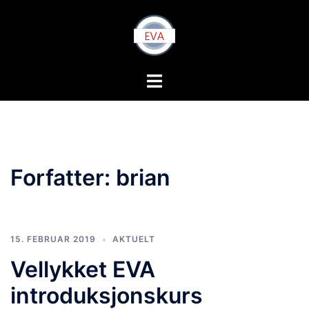
Hopp
til
innhold
Toggle
menu
Forfatter:
brian
15. FEBRUAR 2019
AKTUELT
Vellykket EVA
introduksjonskurs