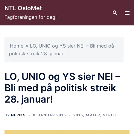
Hopp
NTL OsloMet
til
Search
Tog
Fagforeningen for deg!
innhold
men
Home
»
LO, UNIO og YS sier NEI – Bli med på
politisk streik 28. januar!
LO, UNIO og YS sier NEI –
Bli med på politisk streik
28. januar!
BY
NERIKS
8. JANUAR 2015
2015
,
MØTER
,
STREIK