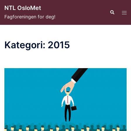
Hopp
NTL OsloMet
til
Search
Tog
Fagforeningen for deg!
innhold
men
Kategori:
2015