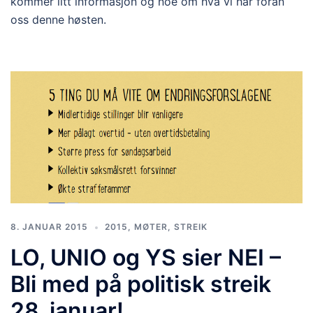
kommer litt informasjon og noe om hva vi har foran
oss denne høsten.
8. JANUAR 2015
2015
,
MØTER
,
STREIK
LO, UNIO og YS sier NEI –
Bli med på politisk streik
28. januar!