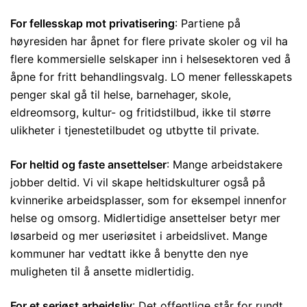
For fellesskap mot privatisering
: Partiene på
høyresiden har åpnet for flere private skoler og vil ha
flere kommersielle selskaper inn i helsesektoren ved å
åpne for fritt behandlingsvalg. LO mener fellesskapets
penger skal gå til helse, barnehager, skole,
eldreomsorg, kultur- og fritidstilbud, ikke til større
ulikheter i tjenestetilbudet og utbytte til private.
For heltid og faste ansettelser
: Mange arbeidstakere
jobber deltid. Vi vil skape heltidskulturer også på
kvinnerike arbeidsplasser, som for eksempel innenfor
helse og omsorg. Midlertidige ansettelser betyr mer
løsarbeid og mer useriøsitet i arbeidslivet. Mange
kommuner har vedtatt ikke å benytte den nye
muligheten til å ansette midlertidig.
For et seriøst arbeidsliv
: Det offentlige står for rundt