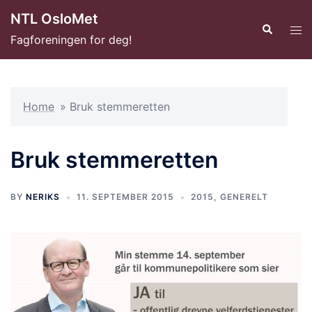
Hopp
NTL OsloMet
til
Search
Tog
Fagforeningen for deg!
innhold
men
Home
»
Bruk stemmeretten
Bruk stemmeretten
BY
NERIKS
11. SEPTEMBER 2015
2015
,
GENERELT