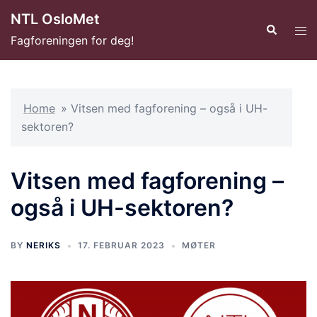
Hopp
NTL OsloMet
til
Search
Tog
Fagforeningen for deg!
innhold
men
Home
»
Vitsen med fagforening – også i UH-
sektoren?
Vitsen med fagforening –
også i UH-sektoren?
BY
NERIKS
17. FEBRUAR 2023
MØTER