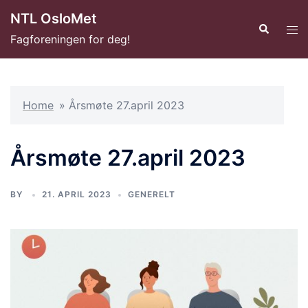
Hopp
NTL OsloMet
til
Search
Tog
Fagforeningen for deg!
innhold
men
Home
»
Årsmøte 27.april 2023
Årsmøte 27.april 2023
BY
21. APRIL 2023
GENERELT