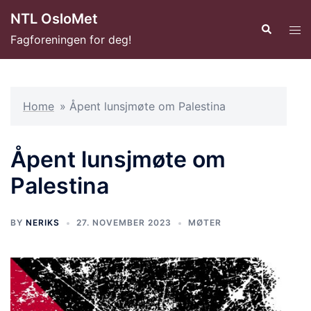
Hopp
NTL OsloMet
til
Search
Tog
Fagforeningen for deg!
innhold
men
Home
»
Åpent lunsjmøte om Palestina
Åpent lunsjmøte om
Palestina
BY
NERIKS
27. NOVEMBER 2023
MØTER