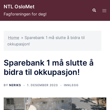
Hopp
NTL OsloMet
til
Search
Tog
Fagforeningen for deg!
innhold
men
Home
»
Sparebank 1 må slutte å bidra til
okkupasjon!
Sparebank 1 må slutte å
bidra til okkupasjon!
BY
NERIKS
1. DESEMBER 2023
INNLEGG