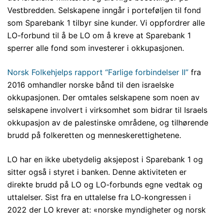
Vestbredden. Selskapene inngår i porteføljen til fond
som Sparebank 1 tilbyr sine kunder. Vi oppfordrer alle
LO-forbund til å be LO om å kreve at Sparebank 1
sperrer alle fond som investerer i okkupasjonen.
Norsk Folkehjelps rapport “Farlige forbindelser II”
fra
2016 omhandler norske bånd til den israelske
okkupasjonen. Der omtales selskapene som noen av
selskapene involvert i virksomhet som bidrar til Israels
okkupasjon av de palestinske områdene, og tilhørende
brudd på folkeretten og menneskerettighetene.
LO har en ikke ubetydelig aksjepost i Sparebank 1 og
sitter også i styret i banken. Denne aktiviteten er
direkte brudd på LO og LO-forbunds egne vedtak og
uttalelser. Sist fra en uttalelse fra LO-kongressen i
2022 der LO krever at: «norske myndigheter og norsk