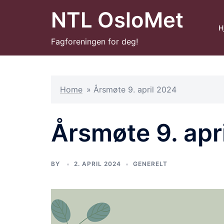
Hopp
NTL OsloMet
til
H
innhold
Fagforeningen for deg!
Home
»
Årsmøte 9. april 2024
Årsmøte 9. apr
BY
2. APRIL 2024
GENERELT