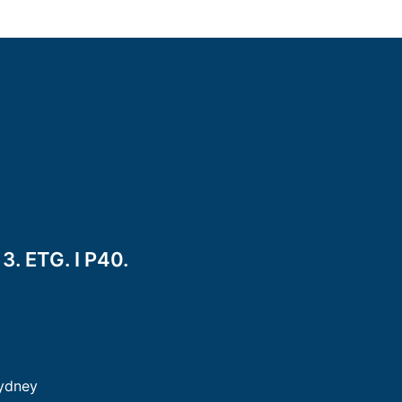
. ETG. I P40.
ydney