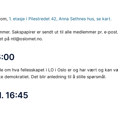
rom,
1. etasje i Pilestredet 42, Anna Sethnes hus, se kart.
er. Sakspapirer er sendt ut til alle medlemmer pr. e-post
ret på ntl@oslomet.no.
6:00
lede om hva fellesskapet i LO i Oslo er og har vært og kan v
e demokratiet. Det blir anledning til å stille spørsmål.
. 16:45