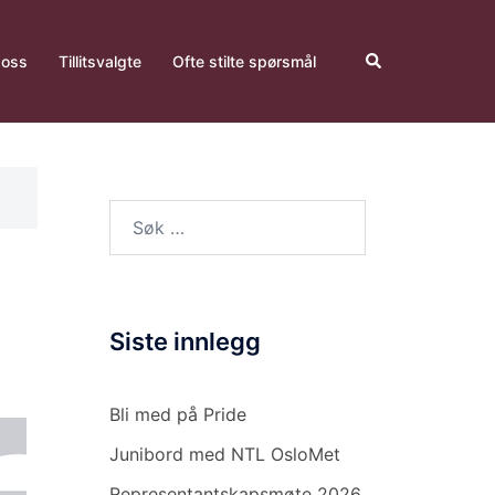
Search
oss
Tillitsvalgte
Ofte stilte spørsmål
Søk
etter:
Siste innlegg
Bli med på Pride
Junibord med NTL OsloMet
Representantskapsmøte 2026