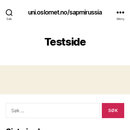
uni.oslomet.no/sapmirussia
Søk
Meny
Testside
Søk
etter: