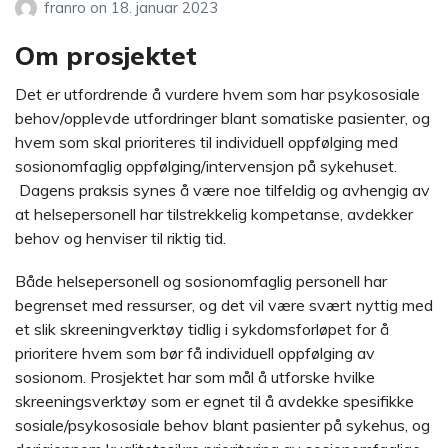
franro
on
18. januar 2023
Om prosjektet
Det er utfordrende å vurdere hvem som har psykososiale
behov/opplevde utfordringer blant somatiske pasienter, og
hvem som skal prioriteres til individuell oppfølging med
sosionomfaglig oppfølging/intervensjon på sykehuset.
Dagens praksis synes å være noe tilfeldig og avhengig av
at helsepersonell har tilstrekkelig kompetanse, avdekker
behov og henviser til riktig tid.
Både helsepersonell og sosionomfaglig personell har
begrenset med ressurser, og det vil være svært nyttig med
et slik skreeningverktøy tidlig i sykdomsforløpet for å
prioritere hvem som bør få individuell oppfølging av
sosionom. Prosjektet har som mål å utforske hvilke
skreeningsverktøy som er egnet til å avdekke spesifikke
sosiale/psykososiale behov blant pasienter på sykehus, og