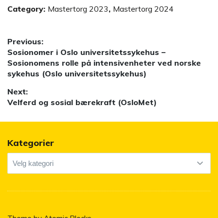
Category:
Mastertorg 2023
,
Mastertorg 2024
Innleggsnavigasjon
Previous:
Previous
Sosionomer i Oslo universitetssykehus –
post:
Sosionomens rolle på intensivenheter ved norske
sykehus (Oslo universitetssykehus)
Next:
Next
Velferd og sosial bærekraft (OsloMet)
post:
Kategorier
Kategorier