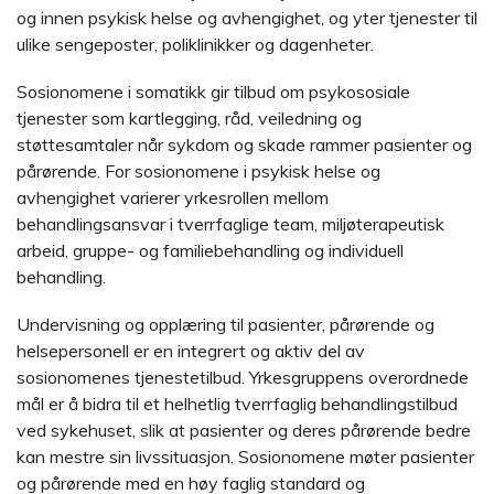
og innen psykisk helse og avhengighet, og yter tjenester til
ulike sengeposter, poliklinikker og dagenheter.
Sosionomene i somatikk gir tilbud om psykososiale
tjenester som kartlegging, råd, veiledning og
støttesamtaler når sykdom og skade rammer pasienter og
pårørende. For sosionomene i psykisk helse og
avhengighet varierer yrkesrollen mellom
behandlingsansvar i tverrfaglige team, miljøterapeutisk
arbeid, gruppe- og familiebehandling og individuell
behandling.
Undervisning og opplæring til pasienter, pårørende og
helsepersonell er en integrert og aktiv del av
sosionomenes tjenestetilbud. Yrkesgruppens overordnede
mål er å bidra til et helhetlig tverrfaglig behandlingstilbud
ved sykehuset, slik at pasienter og deres pårørende bedre
kan mestre sin livssituasjon. Sosionomene møter pasienter
og pårørende med en høy faglig standard og