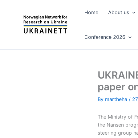
Skip
to
Home
About us
content
Conference 2026
UKRAINET
paper o
By
martheha
/
27
The Ministry of F
the Nansen progr
steering group ha