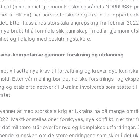
arbeid (blant annet gjennom Forskningsrådets NORRUSS+ p
et til HK-dir) har norske forskere og eksperter opparbeide
et. Etter Russlands storskala angrepskrig fra februar 20
ye brukt til å formidle slik kunnskap i media, gjennom uts
het og i dialog med beslutningstakere.
raina-kompetanse gjennom forskning og utdanning
t vil sette nye krav til forvaltning og krever dyp kunnska
hold. Etter vår mening bør det norske forsknings- og eksp
g og etablerte nettverk i Ukraina involveres som støtte til
atet.
alvannet år med storskala krig er Ukraina nå på mange områ
022. Maktkonstellasjoner forskyves, nye konfliktlinjer trer 
 det militære står overfor nye og komplekse utfordringer. 
øpende kunnskap om de store endringene som skjer i det uk