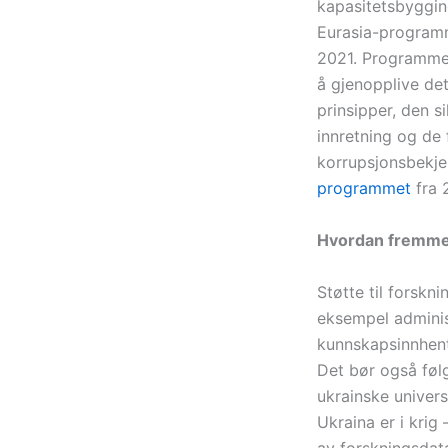
kapasitetsbyggin
Eurasia-programm
2021. Programmet 
å gjenopplive de
prinsipper, den s
innretning og de
korrupsjonsbekjem
programmet
fra 
Hvordan fremme 
Støtte til forsk
eksempel adminis
kunnskapsinnhent
Det bør også følg
ukrainske univers
Ukraina er i kri
av forskningsdata