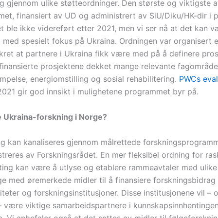
g gjennom ulike støtteordninger. Den største og viktigste a
et, finansiert av UD og administrert av SiU/Diku/HK-dir i 
ble ikke videreført etter 2021, men vi ser nå at det kan v
t med spesielt fokus på Ukraina. Ordningen var organisert 
ikret at partnere i Ukraina fikk være med på å definere pro
 finansierte prosjektene dekket mange relevante fagområd
pelse, energiomstilling og sosial rehabilitering.
PWCs eval
2021 gir god innsikt i mulighetene programmet byr på.
Ukraina-forskning i Norge?
ning kan kanaliseres gjennom målrettede forskningsprogram
treres av Forskningsrådet. En mer fleksibel ordning for ras
ing kan være å utlyse og etablere rammeavtaler med ulike 
e med øremerkede midler til å finansiere forskningsbidrag 
iteter og forskningsinstitusjoner. Disse institusjonene vil – 
g – være viktige samarbeidspartnere i kunnskapsinnhentinge
. Vi anbefaler også at det settes av midler til følgeforskn