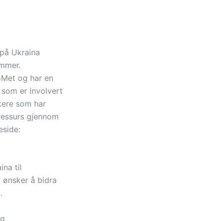
 på Ukraina
emmer.
oMet og har en
 som er involvert
kere som har
 ressurs gjennom
eside:
na til
 ønsker å bidra
.
og