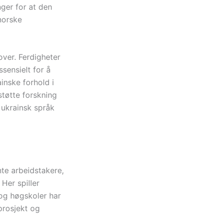
nger for at den
 norske
over. Ferdigheter
sensielt for å
inske forhold i
støtte forskning
 ukrainsk språk
te arbeidstakere,
 Her spiller
 og høgskoler har
prosjekt og