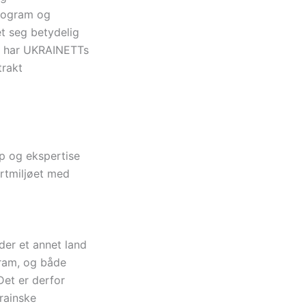
rogram og
t seg betydelig
22 har UKRAINETTs
trakt
p og ekspertise
ertmiljøet med
der et annet land
fram, og både
Det er derfor
rainske