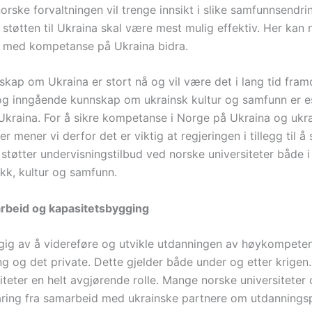
rske forvaltningen vil trenge innsikt i slike samfunnsendri
e støtten til Ukraina skal være mest mulig effektiv. Her kan
r med kompetanse på Ukraina bidra.
kap om Ukraina er stort nå og vil være det i lang tid fram
 og inngående kunnskap om ukrainsk kultur og samfunn er es
Ukraina. For å sikre kompetanse i Norge på Ukraina og ukra
mener vi derfor det er viktig at regjeringen i tillegg til å 
støtter undervisningstilbud ved norske universiteter både i
ikk, kultur og samfunn.
beid og kapasitetsbygging
gig av å videreføre og utvikle utdanningen av høykompeten
ing og det private. Dette gjelder både under og etter krigen.
iteter en helt avgjørende rolle. Mange norske universiteter
faring fra samarbeid med ukrainske partnere om utdannings