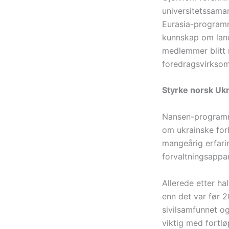
universitetssam
Eurasia-programm
kunnskap om land
medlemmer blitt m
foredragsvirksom
Styrke norsk Uk
Nansen-programme
om ukrainske for
mangeårig erfarin
forvaltningsappar
Allerede etter h
enn det var før 2
sivilsamfunnet og
viktig med fortl