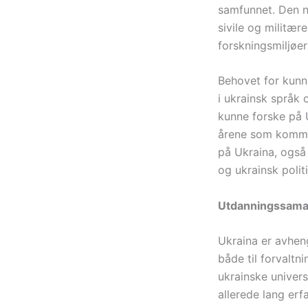
samfunnet. Den no
sivile og militær
forskningsmiljøe
Behovet for kunns
i ukrainsk språk
kunne forske på 
årene som kommer 
på Ukraina, også 
og ukrainsk polit
Utdanningssamar
Ukraina er avhen
både til forvaltn
ukrainske univers
allerede lang er