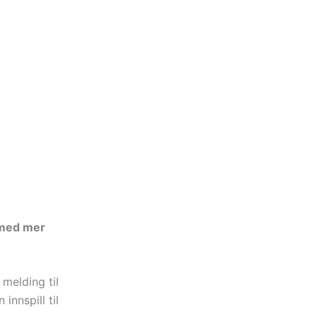
d med mer
melding til
nnspill til