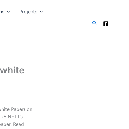
ns
Projects
Search
 white
White Paper) on
KRAINETT’s
paper. Read