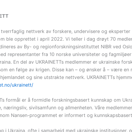
NETT
tverrfaglig nettverk av forskere, undervisere og eksperter
m ble opprettet i april 2022. Vi teller i dag drøyt 70 medl
neres av By- og regionforskningsinstituttet NIBR ved Osl
d representanter fra 10 norske universiteter og fagmiljøer
kraina. En del av UKRAINETTs medlemmer er ukrainske fors
 som en følge av krigen. Disse kan – og ønsker å – være en
hjemlandet og sine utstrakte nettverk. UKRAINETTs hjemm
et.no/ukrainett/
s formål er å formidle forskningsbasert kunnskap om Ukrai
e, næringsliv, sivilsamfunn og allmenheten. Våre medlemmer
jennom Nansen-programmet er informert og kunnskapsbasert
 i Ukraina, ofte i samarbeid med ukrainske institusjoner, 