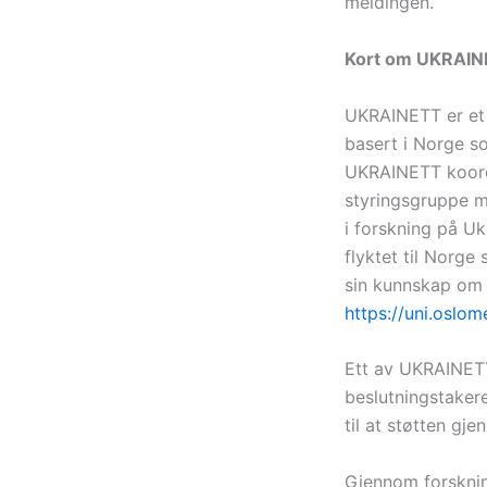
meldingen.
Kort om UKRAI
UKRAINETT er et 
basert i Norge so
UKRAINETT koordi
styringsgruppe me
i forskning på U
flyktet til Norge
sin kunnskap om 
https://uni.oslom
Ett av UKRAINETT
beslutningstaker
til at støtten g
Gjennom forskning