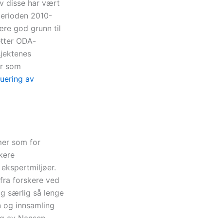
v disse har vært
perioden 2010-
ære god grunn til
etter ODA-
sjektenes
er som
uering av
mer som for
kere
ekspertmiljøer.
fra forskere ved
og særlig så lenge
n og innsamling
ing av Nansen-