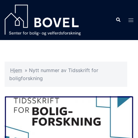
Hopp
til
Search
innhold
Tog
men
Hjem
»
Nytt nummer av Tidsskrift for
boligforskning