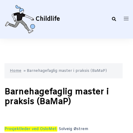
Hopp
til
innhold
Childlife
Search
Togg
men
Home
»
Barnehagefaglig master i praksis (BaMaP)
Barnehagefaglig master i
praksis (BaMaP)
Prosjektleder ved OsloMet:
Solveig Østrem