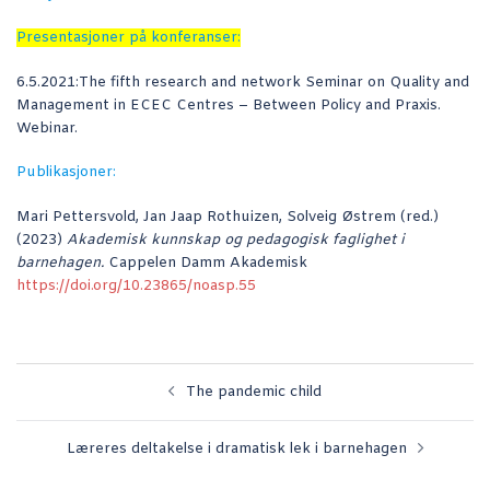
Presentasjoner på konferanser:
6.5.2021:The fifth research and network Seminar on Quality and
Management in ECEC Centres – Between Policy and Praxis.
Webinar.
Publikasjoner:
Mari Pettersvold, Jan Jaap Rothuizen, Solveig Østrem (red.)
(2023)
Akademisk kunnskap og pedagogisk faglighet i
barnehagen.
Cappelen Damm Akademisk
https://doi.org/10.23865/noasp.55
Innleggsnavigasjon
The pandemic child
Læreres deltakelse i dramatisk lek i barnehagen