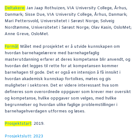
Deltakere:
Jan Jaap Rothuizen, VIA University College, Århus,
Danmark; Sisse Due, VIA University College, Århus, Danmark;
Mari Pettersvold, Universitetet i Sørøst Norge; Solveig
Nordtømme, Universitetet i Sørøst Norge; Olav Kasin, OsloMet;
Anne Greve, OsloMet.
Formål:
Målet med prosjektet er å utvide kunnskapen om
hvordan barnehagelærere med barnehagefaglig
masterutdanning erfarer at deres kompetanse blir anvendt, og
hvordan det legges til rette for at kompetansen kommer
barnehagen til gode. Det er også en intensjon å få innsikt i
hvordan akademisk kunnskap fortolkes, møtes og gis
muligheter i sektoren. Det er videre interessant hva som
defineres som overordnede oppgaver som krever mer oversikt
og kompetanse, hvilke oppgaver som velges, med hvilke
begrunnelser og hvordan ulike faglige problemstillinger i
barnehagehverdagen utformes og løses.
Prosjektstart
: 2019.
Prosjektslutt: 2023