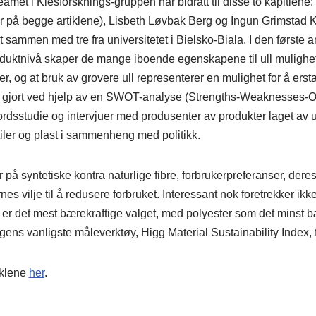
amet i Klesforsknings-gruppen har bidratt til disse to kapitlene: 
er på begge artiklene), Lisbeth Løvbak Berg og Ingun Grimstad K
t sammen med tre fra universitetet i Bielsko-Biala. I den første 
oduktnivå skaper de mange iboende egenskapene til ull mulighete
r, og at bruk av grovere ull representerer en mulighet for å erst
e gjort ved hjelp av en SWOT-analyse (Strengths-Weaknesses-Op
bordsstudie og intervjuer med produsenter av produkter laget av 
ekstiler og plast i sammenheng med politikk.
 på syntetiske kontra naturlige fibre, forbrukerpreferanser, dere
nes vilje til å redusere forbruket. Interessant nok foretrekker ik
l er det mest bærekraftige valget, med polyester som det minst bæ
gens vanligste måleverktøy, Higg Material Sustainability Index, f
iklene
her
.