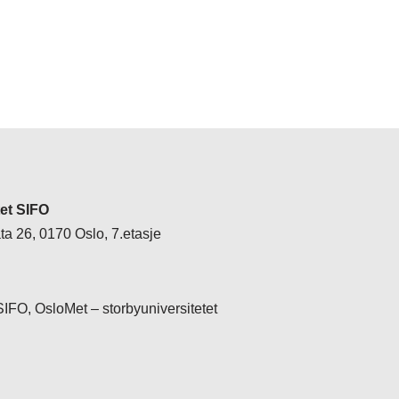
tet SIFO
a 26, 0170 Oslo, 7.etasje
 SIFO, OsloMet – storbyuniversitetet