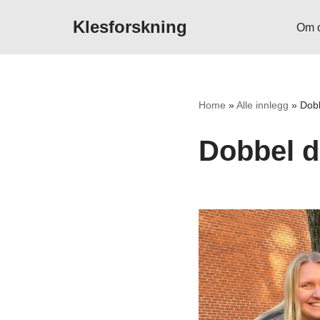
Klesforskning
Om 
Hopp
til
innholdet
Home
»
Alle innlegg
»
Dobb
Dobbel d