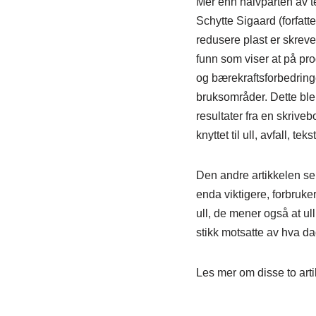
Mer enn halvparten av te
Schytte Sigaard (forfatt
redusere plast er skreve
funn som viser at på pr
og bærekraftsforbedringe
bruksområder. Dette bl
resultater fra en skrive
knyttet til ull, avfall, t
Den andre artikkelen ser
enda viktigere, forbruker
ull, de mener også at ul
stikk motsatte av hva da
Les mer om disse to art