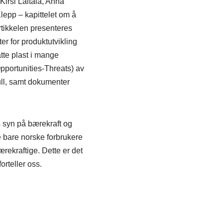
Kirsi Laitala, Anna
lepp – kapittelet om å
artikkelen presenteres
r for produktutvikling
atte plast i mange
portunities-Threats) av
ull, samt dokumenter
s syn på bærekraft og
ke bare norske forbrukere
rekraftige. Dette er det
orteller oss.