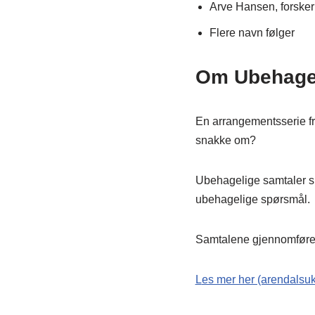
Arve Hansen, forsker 
Flere navn følger
Om Ubehagel
En arrangementsserie fra
snakke om?
Ubehagelige samtaler sk
ubehagelige spørsmål.
Samtalene gjennomfør
L
es mer her (arendalsu