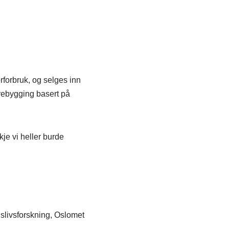
rforbruk, og selges inn
rebygging basert på
je vi heller burde
dslivsforskning, Oslomet