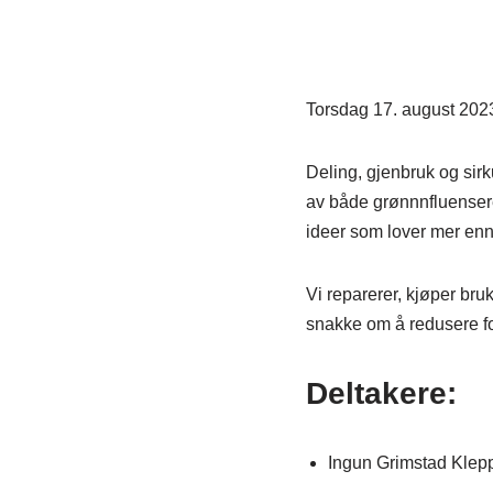
Torsdag 17. august 2023
Deling, gjenbruk og sirk
av både grønnnfluensere
ideer som lover mer enn
Vi reparerer, kjøper bru
snakke om å redusere fo
Deltakere:
Ingun Grimstad Klepp,