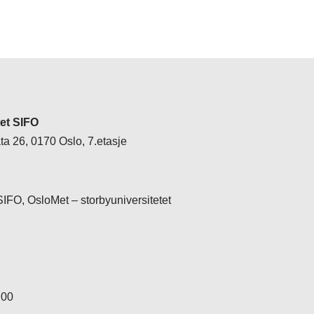
tet SIFO
a 26, 0170 Oslo, 7.etasje
 SIFO, OsloMet – storbyuniversitetet
 00