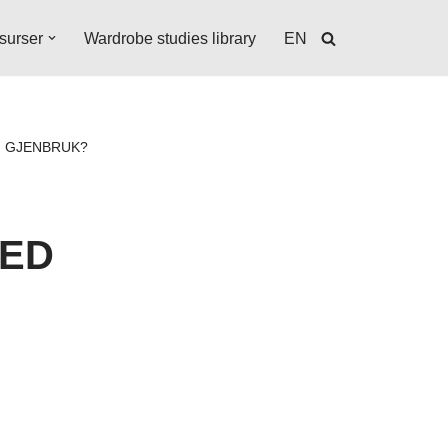
surser
Wardrobe studies library
EN
G GJENBRUK?
MED