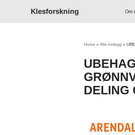
Klesforskning
Om 
Hopp
til
innholdet
Home
»
Alle innlegg
»
UBE
UBEHAG
GRØNNV
DELING