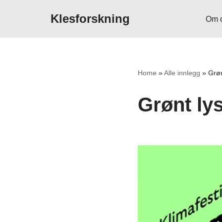
Klesforskning
Om 
Hopp
til
innholdet
Home
»
Alle innlegg
»
Grøn
Grønt ly