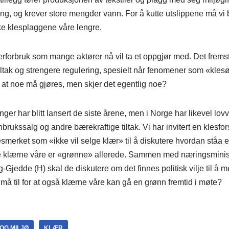
ing, og krever store mengder vann. For å kutte utslippene må v
ke klesplaggene våre lengre.
verforbruk som mange aktører nå vil ta et oppgjør med. Det frem
tiltak og strengere regulering, spesielt når fenomener som «kle
 at noe må gjøres, men skjer det egentlig noe?
nger har blitt lansert de siste årene, men i Norge har likevel lov
nbrukssalg og andre bærekraftige tiltak. Vi har invitert en klesfor
merket som «ikke vil selge klær» til å diskutere hvordan ståa eg
le klærne våre er «grønne» allerede. Sammen med næringsminist
-Gjedde (H) skal de diskutere om det finnes politisk vilje til å m
e må til for at også klærne våre kan gå en grønn fremtid i møte?
OG MILJØ
KLÆR