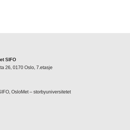
tet SIFO
a 26, 0170 Oslo, 7.etasje
 SIFO, OsloMet – storbyuniversitetet