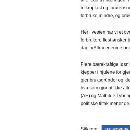
mikroplast og forurensn
forbruke mindre, og bru
Her i vesten har vi et o
forbrukere flest ønsker 
dag. «Alle» er enige om
Flere bærekraftige løsni
kjepper i hjulene for gje
gjenbruksgründer og kles
hva som gjør at ikke al
(AP) og Mathilde Tybring
politiske tiltak mener d
Stikkord:
KLESFORBUK 