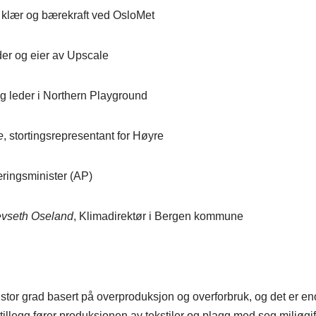
 i klær og bærekraft ved OsloMet
eder og eier av Upscale
ig leder i Northern Playground
e
, stortingsrepresentant for Høyre
æringsminister (AP)
evseth Oseland
, Klimadirektør i Bergen kommune
 stor grad basert på overproduksjon og overforbruk, og det er e
tillegg fører produksjonen av tekstiler og plagg med seg miljøgif