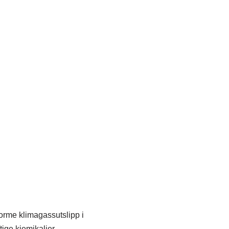
norme klimagassutslipp i
tige kjemikalier,