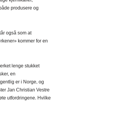
i både produsere og
står også som at
sørkener» kommer for en
verket lenge stukket
sker, en
entlig er i Norge, og
er Jan Christian Vestre
øte utfordringene. Hvilke