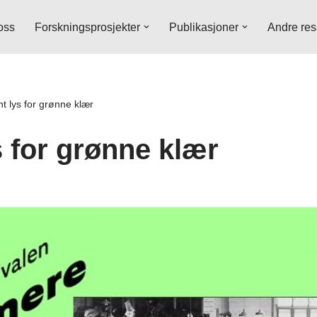
oss
Forskningsprosjekter
Publikasjoner
Andre res
t lys for grønne klær
s for grønne klær