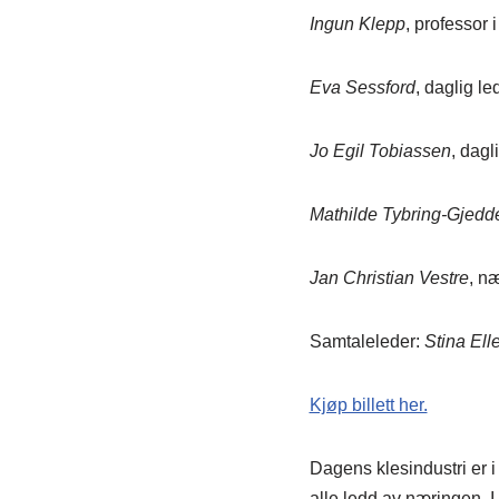
Ingun Klepp
, professor
Eva Sessford
, daglig l
Jo Egil Tobiassen
, dagl
Mathilde Tybring-Gjedd
Jan Christian Vestre
, n
Samtaleleder:
Stina Ell
Kjøp billett her.
Dagens klesindustri er i
alle ledd av næringen. I 