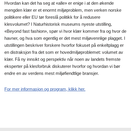
Hvordan kan det ha seg at «alle» er enige i at den økende
mengden klær er et enormt miljøproblem, men verken norske
politikere eller EU tør foreslå politikk for å redusere
klesvolumet? I Naturhistorisk museums nyeste utstilling,
«Beyond fast fashion», spør vi hvor klær kommer fra og hvor de
havner, og hva som egentlig er det mest miljøvennlige plagget. I
utstillingen beskriver forskere hvorfor fokuset på enkeltplagg er
en distraksjon fra det som er hovedmiljøproblemet: volumet av
klær. Få ny innsikt og perspektiv når noen av landets fremste
eksperter på klesforbruk diskuterer hvorfor og hvordan vi bør
endre en av verdens mest miljøfiendtlige bransjer.
For mer informasjon og program, klikk her.