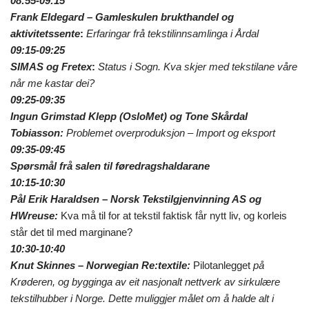
08:55-09:15
Frank Eldegard – Gamleskulen brukthandel og
aktivitetssente
:
Erfaringar frå tekstilinnsamlinga i Årdal
09:15-09:25
SIMAS og Fretex
:
Status i Sogn. Kva skjer med tekstilane våre
når me kastar dei?
09:25-09:35
Ingun Grimstad Klepp (OsloMet) og Tone Skårdal
Tobiasson:
Problemet overproduksjon – Import og eksport
09:35-09:45
Spørsmål frå salen til føredragshaldarane
10:15-10:30
Pål Erik Haraldsen – Norsk Tekstilgjenvinning AS og
HWreuse:
Kva må til for at tekstil faktisk får nytt liv, og korleis
står det til med marginane?
10:30-10:40
Knut Skinnes – Norwegian Re:textile:
Pilotanlegget
på
Krøderen, og bygginga av eit nasjonalt nettverk av sirkulære
tekstilhubber i Norge. Dette muliggjer målet om å halde alt i