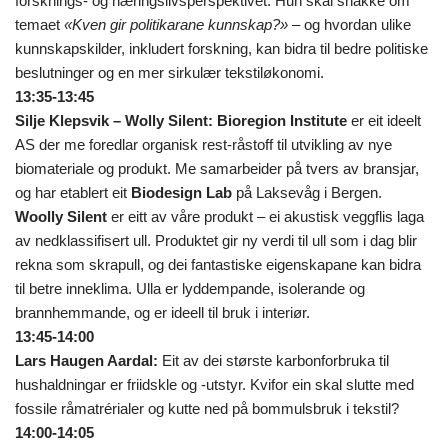
forsknings- og næringslivsperspektivet. Hun skal snakke om
temaet
«Kven gir politikarane kunnskap?»
– og hvordan ulike
kunnskapskilder, inkludert forskning, kan bidra til bedre politiske
beslutninger og en mer sirkulær tekstiløkonomi.
13:35-13:45
Silje Klepsvik – Wolly Silent: Bioregion Institute
er eit ideelt
AS der me foredlar organisk rest-råstoff til utvikling av nye
biomateriale og produkt. Me samarbeider på tvers av bransjar,
og har etablert eit
Biodesign Lab
på Laksevåg i Bergen.
Woolly Silent
er eitt av våre produkt – ei akustisk veggflis laga
av nedklassifisert ull. Produktet gir ny verdi til ull som i dag blir
rekna som skrapull, og dei fantastiske eigenskapane kan bidra
til betre inneklima. Ulla er lyddempande, isolerande og
brannhemmande, og er ideell til bruk i interiør.
13:45-14:00
Lars Haugen Aardal:
Eit av dei største karbonforbruka til
hushaldningar er friidskle og -utstyr. Kvifor ein skal slutte med
fossile råmatrérialer og kutte ned på bommulsbruk i tekstil?
14:00-14:05