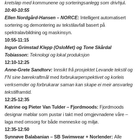
kretsløp med kommunene og sorteringsanlegg som drivh
jul.
10:40-10:55
Ellen Nordgård-Hansen – NORCE:
Intelligent automatisert
sortering og demontering av tekstilavfall basert på
spektralavbildning og maskinsyn.
10:55-11:15
Ingun Grimstad Klepp (OsloMet) og Tone Skårdal
Tobiasson
:
Teknologi og lokal produksjon
12:10-12:25
Anne-Grete Sandtorv:
I
nnsikt frå prosjektet Levande tekstil og
FN sine bærekraftmål
med
forbrukarperspektivet og korleis
verksemder og forbrukarar saman kan skape ei meir ansvarleg
tekstilframtid.
12:25-12:35
Katrine og Pieter Van Tulder – Fjordmoods:
Fjordmoods
designar møblar som pustar i takt med omgjevnadene våre –
laga med omsorg for både menneske og miljø.
12:35-12:50
Synnøve Balabanian – SB Swimwear + Norlender:
Alle