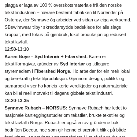
plagga er laga av 100 % overskotsmateriale frå den norske
tekstilindustrien – nærare bestemt fabrikken til Norlender på
Osterøy, der Synnøve òg arbeider ved sidan av eiga verksemd.
SBswimwear tilbyr skreddarsydde badeklede for alle slags
kroppar, med fokus på gjenbruk, lokal produksjon og redusert
tekstilavfall.
12:50-13:10
Karen Boye – Syd Interiør + Fibershed:
Karen er
tekstilformgivar, gründer av
Syd Interiør
og tidlegare
styremedlem i
Fibershed Norge
. Ho arbeider for ein meir lokal
og berekraftig tekstilproduksjon. Gjennom design, politikk og
samarbeid viser ho korleis korte verdikjeder og naturmateriale
kan bli ei reell motvekt til dagens globale tekstilindustri.
13:20-13:35
Synnøve Rubach – NORSUS:
Synnøve Rubach har ledet to
nasjonale kartleggingsstudier om tekstiler, brukte tekstiler og
tekstilavfall i Norge. Rubach er også en av gründerne bak
bedriften Becour, noe som gir henne et særskilt blikk på både