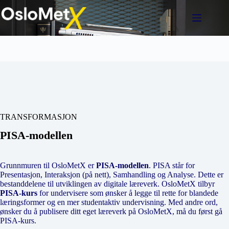
Hopp
til
innholdet
TRANSFORMASJON
PISA-modellen
Grunnmuren til OsloMetX er
PISA-modellen
. PISA står for
Presentasjon, Interaksjon (på nett), Samhandling og Analyse. Dette er
bestanddelene til utviklingen av digitale læreverk. OsloMetX tilbyr
PISA-kurs
for undervisere som ønsker å legge til rette for blandede
læringsformer og en mer studentaktiv undervisning. Med andre ord,
ønsker du å publisere ditt eget læreverk på OsloMetX, må du først gå
PISA-kurs.