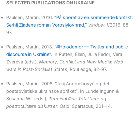
SELECTED PUBLICATIONS ON UKRAINE
Paulsen, Martin. 2016.
“På sporet av en kommende konflikt:
Serhij Zjadans roman Vorosjylovhrad,”
Vinduet 1
/2016, 88-
97.
Paulsen, Martin. 2013. “
#Holodomor — Twitter and public
discourse in Ukraine
”. In Rutten
,
Ellen,
Julie Fedor
,
Vera
Zvereva (eds.),
Memory, Conflict and New Media: Web
wars in Post-Socialist States
, Routledge, 82–97.
Paulsen, Martin. 2008. “Jurij Andruchovyč og det
postsovjetiske ukrainske språket”. In Lunde Ingunn &
Susanna Wit (eds.),
Terminal Øst: Totalitære og
posttotalitære diskurser
. Oslo: Spartacus, 201–14.