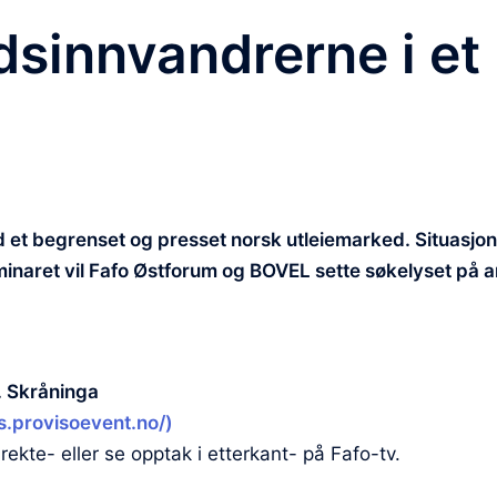
sinnvandrerne i et
et begrenset og presset norsk utleiemarked. Situasjonen
eminaret vil Fafo Østforum og BOVEL sette søkelyset på
. Skråninga
s.provisoevent.no/)
rekte- eller se opptak i etterkant- på Fafo-tv.