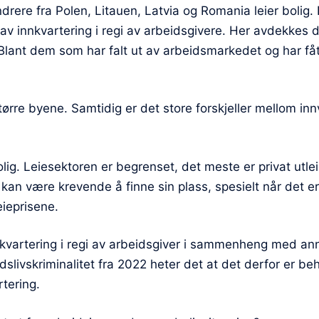
rere fra Polen, Litauen, Latvia og Romania leier bolig.
v innkvartering i regi av arbeidsgivere. Her avdekkes d
. Blant dem som har falt ut av arbeidsmarkedet og har fått
større byene. Samtidig er det store forskjeller mellom i
lig. Leiesektoren er begrenset, det meste er privat utlei
 kan være krevende å finne sin plass, spesielt når det 
eieprisene.
kvartering i regi av arbeidsgiver i sammenheng med annen
livskriminalitet fra 2022 heter det at det derfor er beho
rtering.