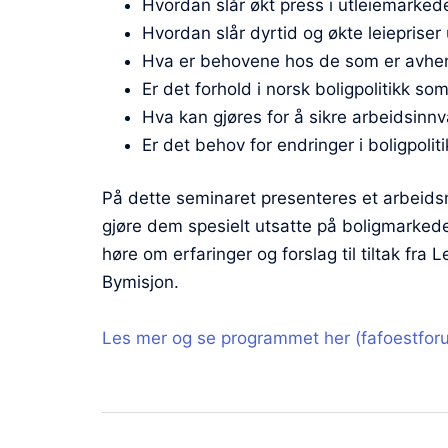
Hvordan slår økt press i utleiemarked
Hvordan slår dyrtid og økte leiepriser
Hva er behovene hos de som er avheng
Er det forhold i norsk boligpolitikk s
Hva kan gjøres for å sikre arbeidsinn
Er det behov for endringer i boligpolit
På dette seminaret presenteres et arbeids
gjøre dem spesielt utsatte på boligmarked
høre om erfaringer og forslag til tiltak fr
Bymisjon.
Les mer og se programmet her (fafoestfor
Innleggsnavigasj