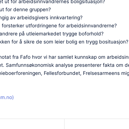
et ut for arbeidsinnvandrernes boligsituasjon?
 ut for denne gruppen?
ig av arbeidsgivers innkvartering?
om forsterker utfordringene for arbeidsinnvandrerne?
vandrere på utleiemarkedet trygge boforhold?
ikken for å sikre de som leier bolig en trygg bosituasjon?
notat fra Fafo hvor vi har samlet kunnskap om arbeids
et. Samfunnsøkonomisk analyse presenterer fakta om det
a Leieboerforeningen, Fellesforbundet, Frelsesarmeens mi
um.no)
on