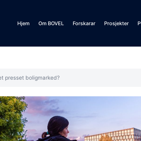
Hjem
Om BOVEL
Forskarar
Prosjekter
P
et presset boligmarked?