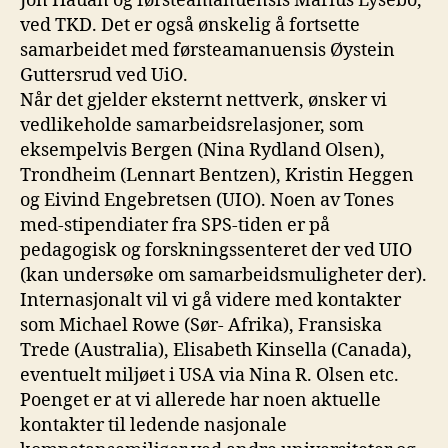
Jon Hauan og førsteamanuensis Marius Lysebo,
ved TKD. Det er også ønskelig å fortsette
samarbeidet med førsteamanuensis Øystein
Guttersrud ved UiO.
Når det gjelder eksternt nettverk, ønsker vi
vedlikeholde samarbeidsrelasjoner, som
eksempelvis Bergen (Nina Rydland Olsen),
Trondheim (Lennart Bentzen), Kristin Heggen
og Eivind Engebretsen (UIO). Noen av Tones
med-stipendiater fra SPS-tiden er på
pedagogisk og forskningssenteret der ved UIO
(kan undersøke om samarbeidsmuligheter der).
Internasjonalt vil vi gå videre med kontakter
som Michael Rowe (Sør- Afrika), Fransiska
Trede (Australia), Elisabeth Kinsella (Canada),
eventuelt miljøet i USA via Nina R. Olsen etc.
Poenget er at vi allerede har noen aktuelle
kontakter til ledende nasjonale