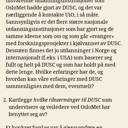
tilsvarende utdanningsinstitusjoner som
OsloMet hadde gjort av DUSC, og det var
nærliggende å kontakte UiO, i så måte.
Sannsynligvis er det flere større nasjonale
utdanningsinstitusjoner som har gjort seg de
samme ideene som oss og som går «svanger»
med forskningsprosjekter i kjølvannet av DUSC.
Dessuten finnes det jo utdanninger i Norge og
internasjonalt (f.eks. i USA) som baserer seg
fullt og helt på DUSC og som har holdt på med
dette lenge. Hvilke erfaringer har de, og
hvordan kan våre erfaringer med DUSC
sammenlignes med dem, eventuelt?
Kartlegge
hvilke tilnærminger til DUSC
som
undervisere og veiledere ved OsloMet har
benyttet seg av?
Et konkret forslag var å gjennomføre en