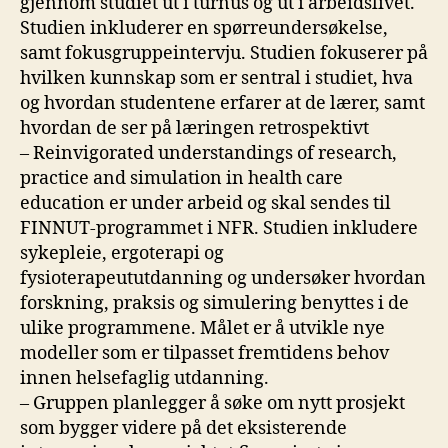
gjennom studiet ut i turnus og ut i arbeidslivet.
Studien inkluderer en spørreundersøkelse,
samt fokusgruppeintervju. Studien fokuserer på
hvilken kunnskap som er sentral i studiet, hva
og hvordan studentene erfarer at de lærer, samt
hvordan de ser på læringen retrospektivt
– Reinvigorated understandings of research,
practice and simulation in health care
education er under arbeid og skal sendes til
FINNUT-programmet i NFR. Studien inkludere
sykepleie, ergoterapi og
fysioterapeututdanning og undersøker hvordan
forskning, praksis og simulering benyttes i de
ulike programmene. Målet er å utvikle nye
modeller som er tilpasset fremtidens behov
innen helsefaglig utdanning.
– Gruppen planlegger å søke om nytt prosjekt
som bygger videre på det eksisterende