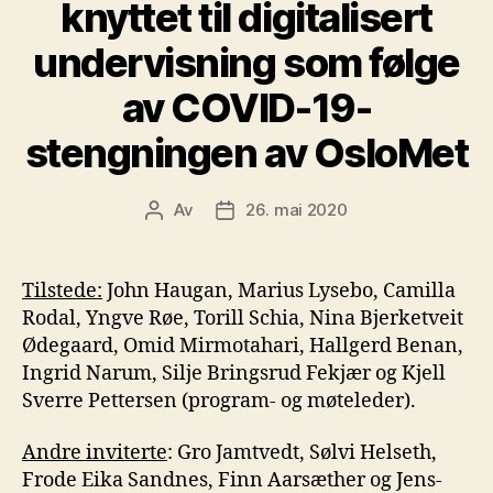
knyttet til digitalisert
undervisning som følge
av COVID-19-
stengningen av OsloMet
Av
26. mai 2020
Innleggsforfatter
Publiseringsdato
Tilstede:
John Haugan, Marius Lysebo, Camilla
Rodal, Yngve Røe, Torill Schia, Nina Bjerketveit
Ødegaard, Omid Mirmotahari, Hallgerd Benan,
Ingrid Narum, Silje Bringsrud Fekjær og Kjell
Sverre Pettersen (program- og møteleder).
Andre inviterte
: Gro Jamtvedt, Sølvi Helseth,
Frode Eika Sandnes, Finn Aarsæther og Jens-