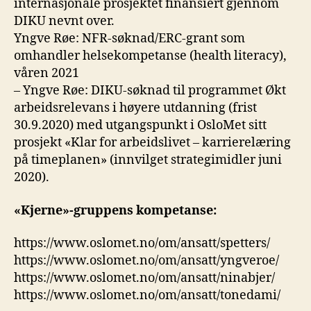
internasjonale prosjektet finansiert gjennom
DIKU nevnt over.
Yngve Røe: NFR-søknad/ERC-grant som
omhandler helsekompetanse (health literacy),
våren 2021
– Yngve Røe: DIKU-søknad til programmet Økt
arbeidsrelevans i høyere utdanning (frist
30.9.2020) med utgangspunkt i OsloMet sitt
prosjekt «Klar for arbeidslivet – karrierelæring
på timeplanen» (innvilget strategimidler juni
2020).
«Kjerne»-gruppens kompetanse:
https://www.oslomet.no/om/ansatt/spetters/
https://www.oslomet.no/om/ansatt/yngveroe/
https://www.oslomet.no/om/ansatt/ninabjer/
https://www.oslomet.no/om/ansatt/tonedami/