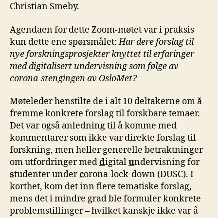
Christian Smeby.
Agendaen for dette Zoom-møtet var i praksis
kun dette ene spørsmålet:
Har dere forslag til
nye forskningsprosjekter knyttet til erfaringer
med digitalisert undervisning som følge av
corona-stengingen av OsloMet?
Møteleder henstilte de i alt 10 deltakerne om å
fremme konkrete forslag til forskbare temaer.
Det var også anledning til å komme med
kommentarer som ikke var direkte forslag til
forskning, men heller generelle betraktninger
om utfordringer med
d
igital
u
ndervisning for
s
tudenter under
c
orona-lock-down (DUSC). I
korthet, kom det inn flere tematiske forslag,
mens det i mindre grad ble formuler konkrete
problemstillinger – hvilket kanskje ikke var å