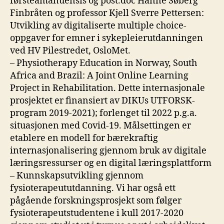
førsteamanuensis og post.doc Hanne Søberg
Finbråten og professor Kjell Sverre Pettersen:
Utvikling av digitaliserte multiple choice-
oppgaver for emner i sykepleierutdanningen
ved HV Pilestredet, OsloMet.
– Physiotherapy Education in Norway, South
Africa and Brazil: A Joint Online Learning
Project in Rehabilitation. Dette internasjonale
prosjektet er finansiert av DIKUs UTFORSK-
program 2019-2021); forlenget til 2022 p.g.a.
situasjonen med Covid-19. Målsettingen er
etablere en modell for bærekraftig
internasjonalisering gjennom bruk av digitale
læringsressurser og en digital læringsplattform
– Kunnskapsutvikling gjennom
fysioterapeututdanning. Vi har også ett
pågående forskningsprosjekt som følger
fysioterapeutstudentene i kull 2017-2020