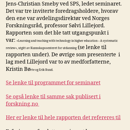
Jens-Christian Smeby ved SPS, ledet seminaret.
Det var tre inviterte foredragsholdere, hvorav
den ene var avdelingsdirektør ved Norges
Forskningsråd, professor Sølvi LiIlejord.
Rapporten som det ble tatt utgangspunkt i
var:
«Learning and teaching with technology in higher education – A systematic
(se lenke til
review», utgitt av Kunnskapssenteret for utdanning
rapporten under). De øvrige som presenterte i
lag med Lillejord var to av medforfatterne,
Kristin Bø
rte og Erik Ruud.
Se lenke til programmet for seminaret
Se også lenke til samme sak publisert i
forskning.no
Her er lenke til hele rapporten det refereres til