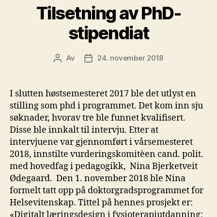
Tilsetning av PhD-
stipendiat
Av
24. november 2018
Innleggsforfatter
Publiseringsdato
I slutten høstsemesteret 2017 ble det utlyst en
stilling som phd i programmet. Det kom inn sju
søknader, hvorav tre ble funnet kvalifisert.
Disse ble innkalt til intervju. Etter at
intervjuene var gjennomført i vårsemesteret
2018, innstilte vurderingskomitèen cand. polit.
med hovedfag i pedagogikk, Nina Bjerketveit
Ødegaard. Den 1. november 2018 ble Nina
formelt tatt opp på doktorgradsprogrammet for
Helsevitenskap. Tittel på hennes prosjekt er:
«Digitalt læringsdesign i fysioterapiutdanning: