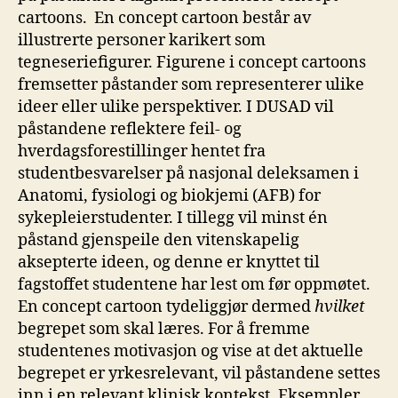
cartoons. En concept cartoon består av
illustrerte personer karikert som
tegneseriefigurer. Figurene i concept cartoons
fremsetter påstander som representerer ulike
ideer eller ulike perspektiver. I DUSAD vil
påstandene reflektere feil- og
hverdagsforestillinger hentet fra
studentbesvarelser på nasjonal deleksamen i
Anatomi, fysiologi og biokjemi (AFB) for
sykepleierstudenter. I tillegg vil minst én
påstand gjenspeile den vitenskapelig
aksepterte ideen, og denne er knyttet til
fagstoffet studentene har lest om før oppmøtet.
En concept cartoon tydeliggjør dermed
hvilket
begrepet som skal læres. For å fremme
studentenes motivasjon og vise at det aktuelle
begrepet er yrkesrelevant, vil påstandene settes
inn i en relevant klinisk kontekst. Eksempler