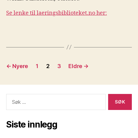
Se lenke til laeringsbiblioteket.no her:
Sidepaginering
←
Nyere
1
2
3
Eldre
→
Søk
etter:
Siste innlegg