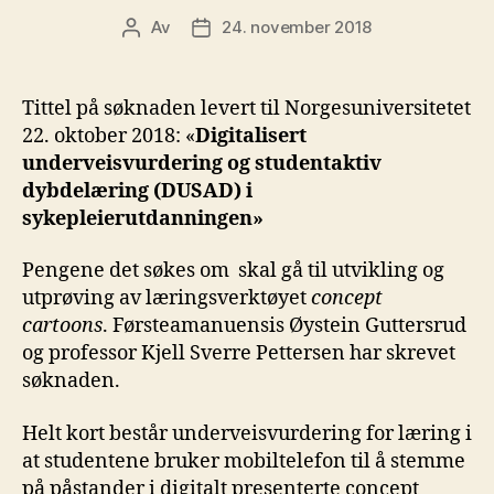
Av
24. november 2018
Innleggsforfatter
Publiseringsdato
Tittel på søknaden levert til Norgesuniversitetet
22. oktober 2018: «
Digitalisert
underveisvurdering og studentaktiv
dybdelæring (DUSAD) i
sykepleierutdanningen»
Pengene det søkes om skal gå til utvikling og
utprøving av læringsverktøyet
concept
cartoons
. Førsteamanuensis Øystein Guttersrud
og professor Kjell Sverre Pettersen har skrevet
søknaden.
Helt kort består underveisvurdering for læring i
at studentene bruker mobiltelefon til å stemme
på påstander i digitalt presenterte concept