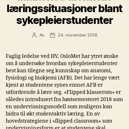
læringssituasjoner blant
sykepleierstudenter
Av
24. november 2018
Innleggsforfatter
Publiseringsdato
Faglig ledelse ved HV, OsloMet har ytret ønske
om å undersøke hvordan sykepleierstudenter
best kan tilegne seg kunnskap om anatomi,
fysiologi og biokjemi (AFB). Det har lenge vært
kjent at studentene synes emnet AFB er
utfordrende å lære seg. «Flipped klasserom» er
således introdusert fra høstsemesteret 2018 som
en undervisningsmodell som muligens kan
bidra til økt studentaktiv læring. En av
hovedstrategiene i «flipped classroom» som
undervisningsform er at studentene skal