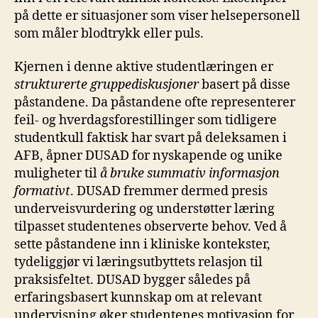
på dette er situasjoner som viser helsepersonell
som måler blodtrykk eller puls.
Kjernen i denne aktive studentlæringen er
strukturerte gruppediskusjoner
basert på disse
påstandene. Da påstandene ofte representerer
feil- og hverdagsforestillinger som tidligere
studentkull faktisk har svart på deleksamen i
AFB, åpner DUSAD for nyskapende og unike
muligheter til
å bruke summativ informasjon
formativt
. DUSAD fremmer dermed presis
underveisvurdering og understøtter læring
tilpasset studentenes observerte behov. Ved å
sette påstandene inn i kliniske kontekster,
tydeliggjør vi læringsutbyttets relasjon til
praksisfeltet. DUSAD bygger således på
erfaringsbasert kunnskap om at relevant
undervisning øker studentenes motivasjon for