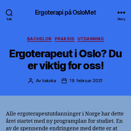
Ergoterapi på OsloMet
Søk
Meny
Kategorier
BACHELOR
PRAKSIS
UTDANNING
Ergoterapeut i Oslo? Du
er viktig for oss!
Av
liskska
19. februar 2021
Innleggsforfatter
Publiseringsdato
Alle ergoterapeututdanninger i Norge har dette
året startet med ny programplan for studiet. En
av de spennende endringene med dette er at