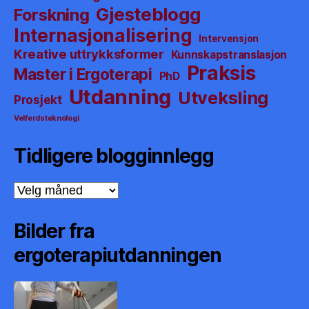
Gjesteblogg
Forskning
Internasjonalisering
Intervensjon
Kreative uttrykksformer
Kunnskapstranslasjon
Praksis
Master i Ergoterapi
PhD
Utdanning
Utveksling
Prosjekt
Velferdsteknologi
Tidligere blogginnlegg
Tidligere
blogginnlegg
Bilder fra
ergoterapiutdanningen