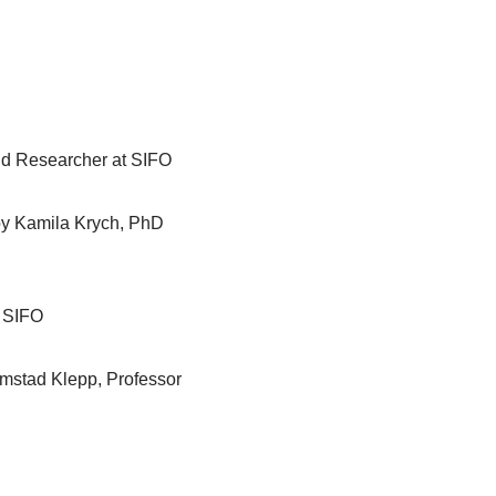
and Researcher at SIFO
s by Kamila Krych, PhD
t SIFO
rimstad Klepp, Professor