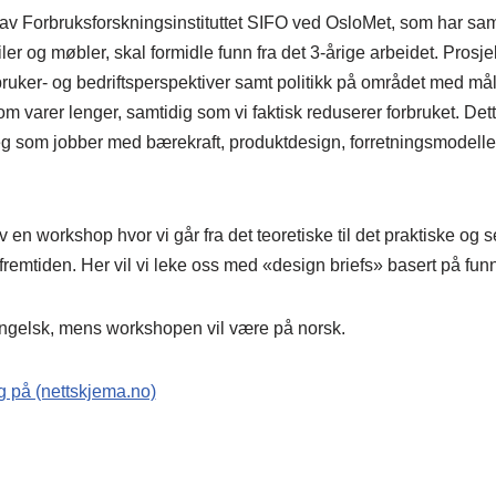
 av Forbruksforskningsinstituttet SIFO ved OsloMet, som har saml
ler og møbler, skal formidle funn fra det 3-årige arbeidet. Prosje
ruker- og bedriftsperspektiver samt politikk på området med må
m varer lenger, samtidig som vi faktisk reduserer forbruket. Det
g som jobber med bærekraft, produktdesign, forretningsmodeller 
v en workshop hvor vi går fra det teoretiske til det praktiske og 
fremtiden. Her vil vi leke oss med «design briefs» basert på funn 
engelsk, mens workshopen vil være på norsk.
g på (nettskjema.no)