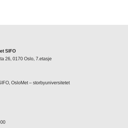
tet SIFO
a 26, 0170 Oslo, 7.etasje
 SIFO, OsloMet – storbyuniversitetet
 00