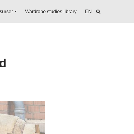
surser
Wardrobe studies library
EN
id