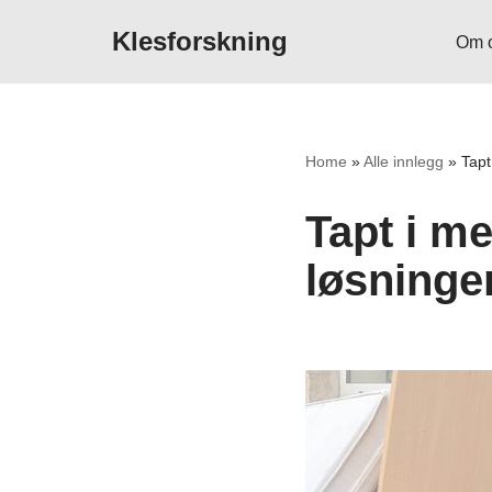
Klesforskning
Om 
Hopp
til
innholdet
Home
»
Alle innlegg
»
Tapt
Tapt i m
løsninge