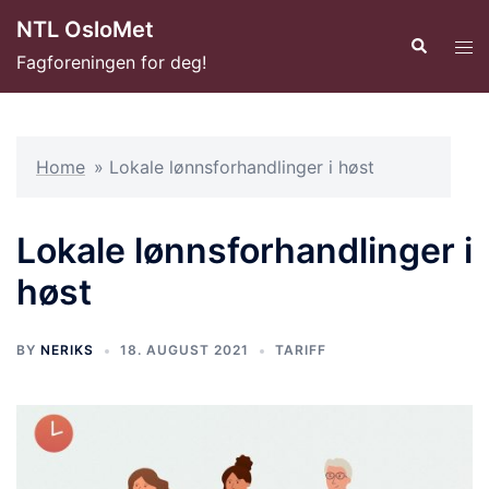
Hopp
NTL OsloMet
til
Search
Tog
Fagforeningen for deg!
innhold
men
Home
»
Lokale lønnsforhandlinger i høst
Lokale lønnsforhandlinger i
høst
BY
NERIKS
18. AUGUST 2021
TARIFF