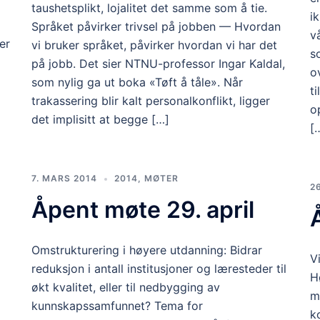
taushetsplikt, lojalitet det samme som å tie.
i
Språket påvirker trivsel på jobben — Hvordan
v
er
vi bruker språket, påvirker hvordan vi har det
s
på jobb. Det sier NTNU-professor Ingar Kaldal,
o
som nylig ga ut boka «Tøft å tåle». Når
t
trakassering blir kalt personalkonflikt, ligger
o
det implisitt at begge […]
[
7. MARS 2014
2014
,
MØTER
2
Åpent møte 29. april
Omstrukturering i høyere utdanning: Bidrar
V
reduksjon i antall institusjoner og læresteder til
H
økt kvalitet, eller til nedbygging av
m
kunnskapssamfunnet? Tema for
k