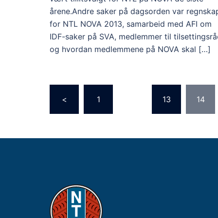
årene.Andre saker på dagsorden var regnska
for NTL NOVA 2013, samarbeid med AFI om
IDF-saker på SVA, medlemmer til tilsettingsr
og hvordan medlemmene på NOVA skal […]
Sidepaginering
<
1
…
13
14