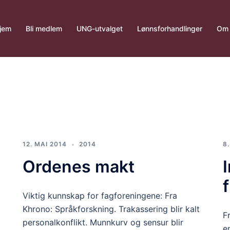
jem
Bli medlem
UNG-utvalget
Lønnsforhandlinger
Om 
12. MAI 2014
2014
8
Ordenes makt
Viktig kunnskap for fagforeningene: Fra
Khrono: Språkforskning. Trakassering blir kalt
F
personalkonflikt. Munnkurv og sensur blir
e