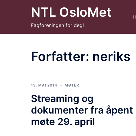
Hopp
NTL OsloMet
til
H
innhold
Fagforeningen for deg!
Forfatter:
neriks
13. MAI 2014
MØTER
Streaming og
dokumenter fra åpent
møte 29. april