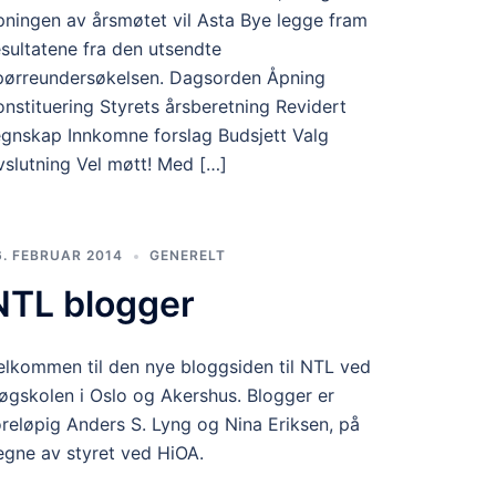
pningen av årsmøtet vil Asta Bye legge fram
esultatene fra den utsendte
pørreundersøkelsen. Dagsorden Åpning
onstituering Styrets årsberetning Revidert
egnskap Innkomne forslag Budsjett Valg
vslutning Vel møtt! Med […]
6. FEBRUAR 2014
GENERELT
NTL blogger
elkommen til den nye bloggsiden til NTL ved
øgskolen i Oslo og Akershus. Blogger er
oreløpig Anders S. Lyng og Nina Eriksen, på
egne av styret ved HiOA.