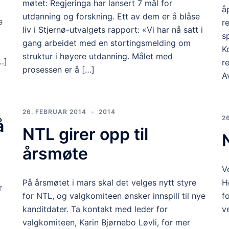
møtet: Regjeringa har lansert 7 mål for
å
utdanning og forskning. Ett av dem er å blåse
e
r
liv i Stjernø-utvalgets rapport: «Vi har nå satt i
s
gang arbeidet med en stortingsmelding om
K
struktur i høyere utdanning. Målet med
…]
r
prosessen er å […]
A
26. FEBRUAR 2014
2014
2
å
NTL girer opp til
årsmøte
V
På årsmøtet i mars skal det velges nytt styre
H
r
for NTL, og valgkomiteen ønsker innspill til nye
f
kanditdater. Ta kontakt med leder for
v
valgkomiteen, Karin Bjørnebo Løvli, for mer