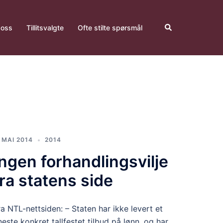
Search
oss
Tillitsvalgte
Ofte stilte spørsmål
. MAI 2014
2014
Ingen forhandlingsvilje
fra statens side
ra NTL-nettsiden: – Staten har ikke levert et
neste konkret tallfestet tilbud på lønn, og har