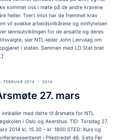
kke kommet oss i møte på de andre kravene
åre heller. Tvert imot har de fremmet krav
om vil svekke arbeidsvilkårene og innflytelsen
ver lønnsutviklingen for de ansatte og deres
illitsvalgte, sier NTL-leder John Leirvaag om
ppgjøret i staten. Sammen med LO Stat brøt
…]
6. FEBRUAR 2014
2014
Årsmøte 27. mars
i innkaller med dette til årsmøte for NTL
øgskolen i Oslo og Akershus. TID: Torsdag 27.
ars 2014 kl. 15.30 – kl. 1800 STED: Kurs og
onferansesenteret i Pilestredet 46, 3.etg Før