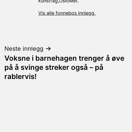
kunstfag,OsloMet.
Vis alle fonnebos innlegg.
Innleggsnavigasjon
Neste innlegg
Voksne i barnehagen trenger å øve
på å svinge streker også – på
rablervis!