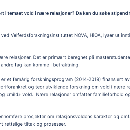
rt i temaet vold i nære relasjoner? Da kan du søke stipen
ed Velferdsforskningsinstituttet NOVA, HiOA, lyser ut innti
re relasjoner. Det er primært beregnet på masterstudenter 
a andre fag kan komme i betraktning.
 er et femårig forskningsprogram (2014-2019) finansiert a
iforankret og teoriutviklende forskning om vold i nære re
 og «mild» vold. Nære relasjoner omfatter familieforhold 
nnomføre prosjekter om relasjonsvoldens karakter og omf
 rettslige tiltak og prosesser.