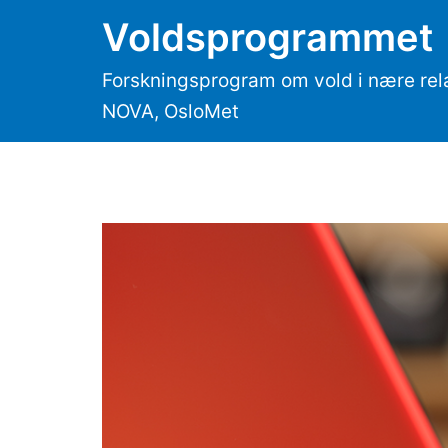
Hopp
Voldsprogrammet
til
innhold
Forskningsprogram om vold i nære rel
NOVA, OsloMet