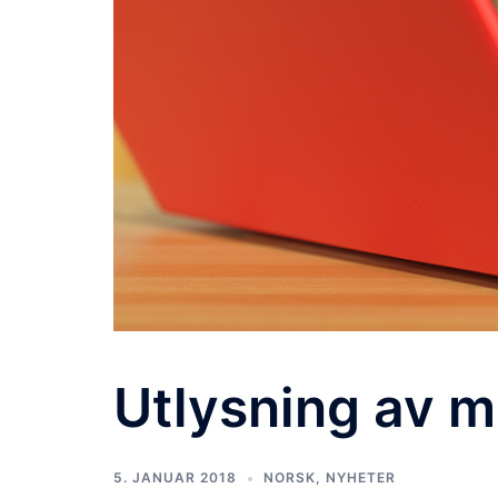
Utlysning av m
5. JANUAR 2018
NORSK
,
NYHETER