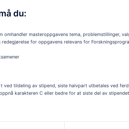
 må du:
m omhandler masteroppgavens tema, problemstillinger, valg 
g redegjørelse for oppgavens relevans for Forskningsprogr
ksamener
 ved tildeling av stipend, siste halvpart utbetales ved fe
ppnå karakteren C eller bedre for at siste del av stipendet