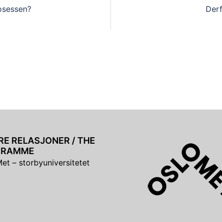
osessen?
Derf
E RELASJONER / THE
GRAMME
et – storbyuniversitetet