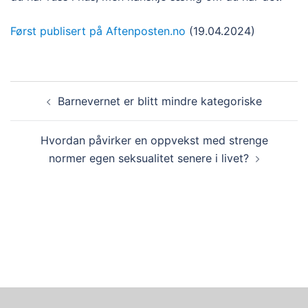
Først publisert på Aftenposten.no
(19.04.2024)
Innleggsnavigasjon
Barnevernet er blitt mindre kategoriske
Hvordan påvirker en oppvekst med strenge
normer egen seksualitet senere i livet?