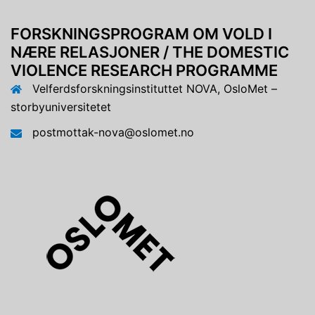
FORSKNINGSPROGRAM OM VOLD I
NÆRE RELASJONER / THE DOMESTIC
VIOLENCE RESEARCH PROGRAMME
Velferdsforskningsinstituttet NOVA, OsloMet –
storbyuniversitetet
postmottak-nova@oslomet.no