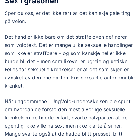
Sex i gråsonen
Spør du oss, er det ikke rart at det kan skje gale ting
på veien.
Det handler ikke bare om det straffeloven definerer
som voldtekt. Det er mange ulike seksuelle handlinger
som ikke er straffbare – og som kanskje heller ikke
burde bli det – men som likevel er ugreie og uetiske.
Felles for seksuelle krenkelser er at det som skjer, er
uønsket av den ene parten. Ens seksuelle autonomi blir
krenket.
Når ungdommene i UngVold-undersøkelsen ble spurt
om hvordan de forsto den mest alvorlige seksuelle
krenkelsen de hadde erfart, svarte halvparten at de
egentlig ikke ville ha sex, men ikke klarte å si nei.
Mange svarte også at de hadde blitt presset, blitt