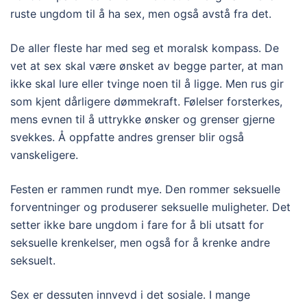
ruste ungdom til å ha sex, men også avstå fra det.
De aller fleste har med seg et moralsk kompass. De
vet at sex skal være ønsket av begge parter, at man
ikke skal lure eller tvinge noen til å ligge. Men rus gir
som kjent dårligere dømmekraft. Følelser forsterkes,
mens evnen til å uttrykke ønsker og grenser gjerne
svekkes. Å oppfatte andres grenser blir også
vanskeligere.
Festen er rammen rundt mye. Den rommer seksuelle
forventninger og produserer seksuelle muligheter. Det
setter ikke bare ungdom i fare for å bli utsatt for
seksuelle krenkelser, men også for å krenke andre
seksuelt.
Sex er dessuten innvevd i det sosiale. I mange