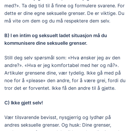
med?». Ta deg tid til å finne og formulere svarene. For
dette er dine egne seksuelle grenser. De er viktige. Du
må vite om dem og du må respektere dem selv.
B) I en intim og seksuelt ladet situasjon må du
kommunisere dine seksuelle grenser.
Still deg selv spørsmål som: «Hva ønsker jeg av den
andre?». «Hva er jeg komfortabel med her og nå?».
Artikuler grensene dine, vær tydelig. Ikke gå med på
noe for å «please» den andre, for å være grei, fordi du
tror det er forventet. Ikke få den andre til å gjette.
C) Ikke gjett selv!
Vær tilsvarende bevisst, nysgjerrig og lydhør på
andres seksuelle grenser. Og husk: Dine grenser,