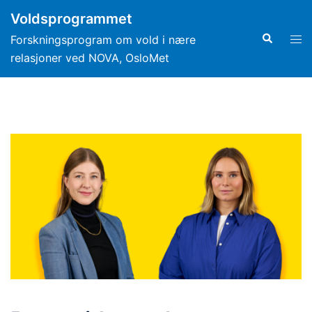
Hopp
Voldsprogrammet
til
Search
Tog
Forskningsprogram om vold i nære
innhold
men
relasjoner ved NOVA, OsloMet