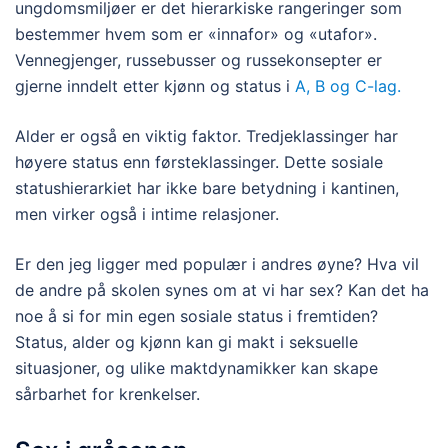
ungdomsmiljøer er det hierarkiske rangeringer som
bestemmer hvem som er «innafor» og «utafor».
Vennegjenger, russebusser og russekonsepter er
gjerne inndelt etter kjønn og status i
A, B og C-lag.
Alder er også en viktig faktor. Tredjeklassinger har
høyere status enn førsteklassinger. Dette sosiale
statushierarkiet har ikke bare betydning i kantinen,
men virker også i intime relasjoner.
Er den jeg ligger med populær i andres øyne? Hva vil
de andre på skolen synes om at vi har sex? Kan det ha
noe å si for min egen sosiale status i fremtiden?
Status, alder og kjønn kan gi makt i seksuelle
situasjoner, og ulike maktdynamikker kan skape
sårbarhet for krenkelser.