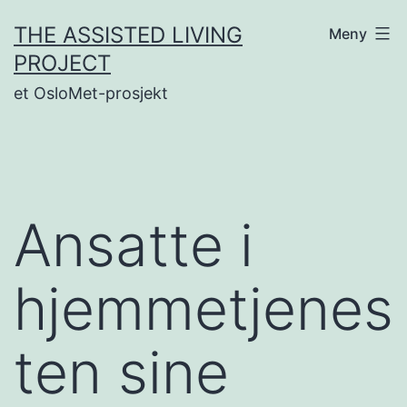
Gå
THE ASSISTED LIVING
Meny
til
PROJECT
innhold
et OsloMet-prosjekt
Ansatte i
hjemmetjenes
ten sine