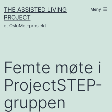
Gå
THE ASSISTED LIVING
Meny
til
PROJECT
innhold
et OsloMet-prosjekt
Femte møte i
ProjectSTEP-
gruppen