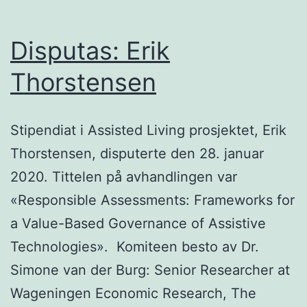
eldre
i
Disputas: Erik
en
Thorstensen
omsorg
over
Stipendiat i Assisted Living prosjektet, Erik
tre
Thorstensen, disputerte den 28. januar
år.
2020. Tittelen på avhandlingen var
«Responsible Assessments: Frameworks for
a Value-Based Governance of Assistive
Technologies». Komiteen besto av Dr.
Simone van der Burg: Senior Researcher at
Wageningen Economic Research, The