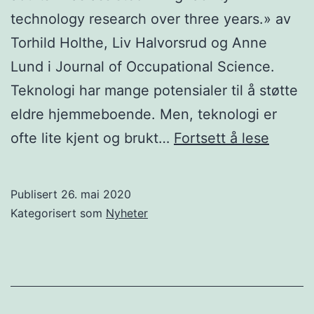
technology research over three years.» av
Torhild Holthe, Liv Halvorsrud og Anne
Lund i Journal of Occupational Science.
Teknologi har mange potensialer til å støtte
eldre hjemmeboende. Men, teknologi er
Et
ofte lite kjent og brukt…
Fortsett å lese
kritisk
aktivit
Publisert
26. mai 2020
på
Kategorisert som
Nyheter
bruker
i
teknol
med