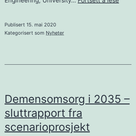
Engineering, University…
Fortsett å lese
Flávia
Dias
Publisert
15. mai 2020
Casag
Kategorisert som
Nyheter
Demensomsorg i 2035 –
sluttrapport fra
scenarioprosjekt