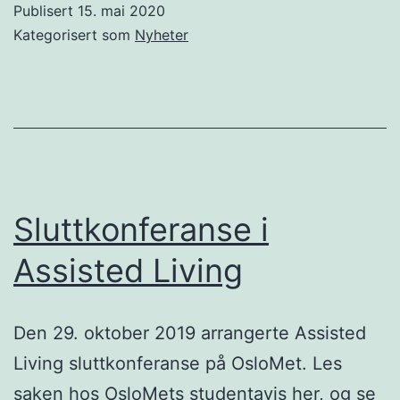
Publisert
15. mai 2020
–
Kategorisert som
Nyheter
sluttrapport
fra
scenarioprosjekt
Sluttkonferanse i
Assisted Living
Den 29. oktober 2019 arrangerte Assisted
Living sluttkonferanse på OsloMet. Les
saken hos OsloMets studentavis her, og se