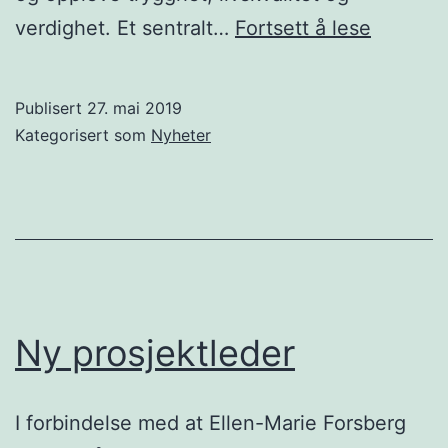
Nasjona
verdighet. Et sentralt…
Fortsett å lese
velferd
29.
Publisert
27. mai 2019
oktober
Kategorisert som
Nyheter
2019:
Ansvarli
bruk
av
kunstig
intellig
Ny prosjektleder
i
velferds
I forbindelse med at Ellen-Marie Forsberg